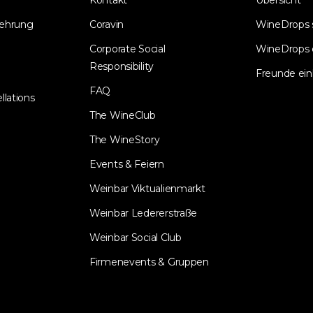
Kontakt
Übersicht
lehrung
Coravin
WineDrops
Corporate Social
WineDrops 
Responsibility
Freunde ein
FAQ
llations
The WineClub
The WineStory
Events & Feiern
Weinbar Viktualienmarkt
Weinbar Ledererstraße
Weinbar Social Club
Firmenevents & Gruppen