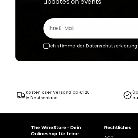
updates on events.
Ihre E-Mail
Ich stimme der
Datenschutzerklärun
Kostenloser Versand ab €120
Üb
in Deutschland
au
The WineStore - Dein
Rechtliches
Onlineshop für feine