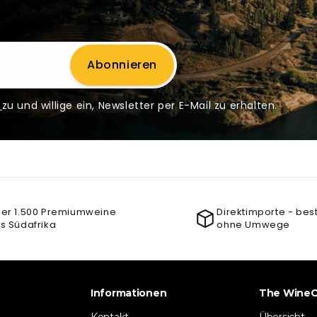
Abonnieren
g
zu und willige ein, Newsletter per E-Mail zu erhalten.
er 1.500 Premiumweine
Direktimporte - bes
s Südafrika
ohne Umwege
Informationen
The WineC