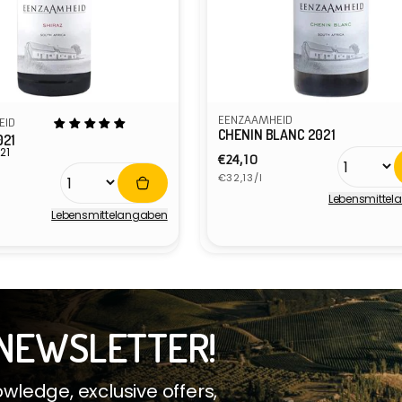
EENZAAMHEID
EID
CHENIN BLANC 2021
021
21
Normaler
€24,10
er
Grundpreis
Preis
€32,13/l
s
Lebensmittel
Anbieter:
Lebensmittel­angaben
r:
NEWSLETTER!
ledge, exclusive offers,