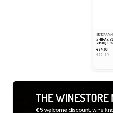
EENZAAMH
SHIRAZ 2
Vintage: 20
Normal
€24,10
Grundprei
Preis
€32,13/l
Anbiete
THE WINESTORE 
€5 welcome discount, wine know