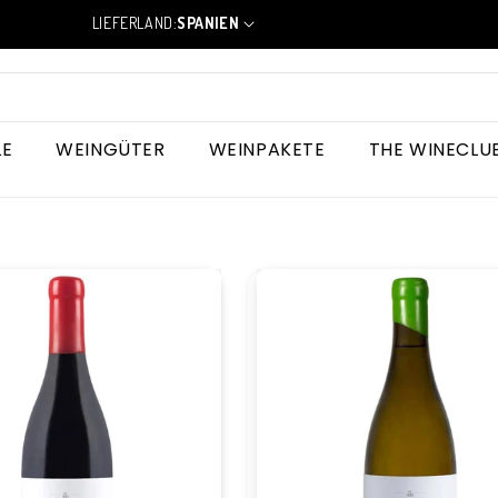
LIEFERLAND:
SPANIEN
L
a
n
d
/
R
LE
WEINGÜTER
WEINPAKETE
THE WINECLU
e
g
i
o
n