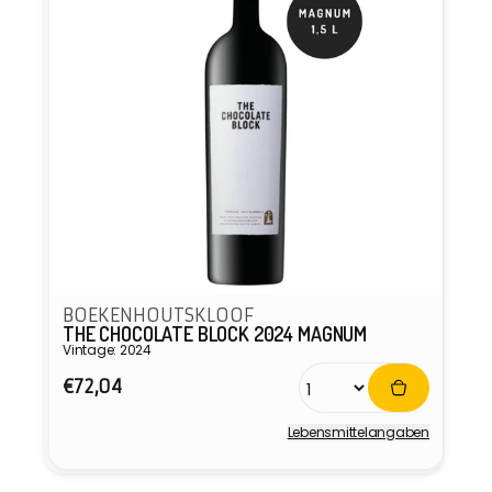
BOEKENHOUTSKLOOF
THE CHOCOLATE BLOCK 2024 MAGNUM
Vintage: 2024
Normaler
€72,04
Preis
Lebensmittel­angaben
Anbieter: