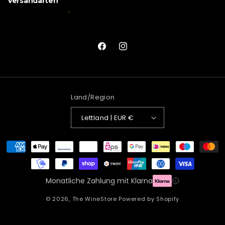
Versandarten
Facebook
Instagram
Land/Region
Lettland | EUR €
Zahlungsmethoden
Monatliche Zahlung mit Klarna
© 2026,
The WineStore
Powered by Shopify