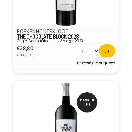
BOEKENHOUTSKLOOF
THE CHOCOLATE BLOCK 2023
Origin: South Africa
Vintage: 2023
Normaler
€28,80
Grundpreis
Preis
€38,40/l
Lebensmittel­angaben
Anbieter: