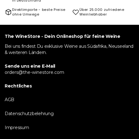
in Deutschland
Direktimporte - beste Preise
Über 25.000 zufriedene
ohne Umwege
Weinliebhaber
The WineStore - Dein Onlineshop für feine Weine
Bei uns findest Du exklusive Weine aus Südafrika, Neuseeland
& weiteren Ländern.
Sende uns eine E-Mail
orders@the-winestore.com
Rechtliches
AGB
Datenschutzbelehrung
Impressum