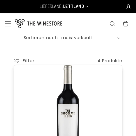
Direkt
zum
LIEFERLAND:
LETTLAND
L
Inhalt
a
n
WARENKO
d
/
Sortieren nach:
R
e
g
i
4 Produkte
Filter
o
n