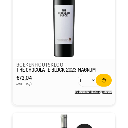
BOEKENHOUTSKLOOF
THE CHOCOLATE BLOCK 2023 MAGNUM
Normaler
€72,04
Grundpreis
Preis
€96,05/l
Lebensmittel­angaben
Anbieter: