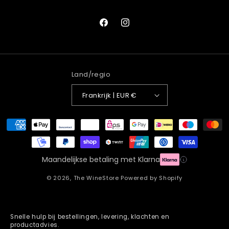
Facebook
Instagram
Land/regio
Frankrijk | EUR €
Betaalmethoden
Maandelijkse betaling met Klarna
© 2026,
The WineStore
Powered by Shopify
Snelle hulp bij bestellingen, levering, klachten en
productadvies.