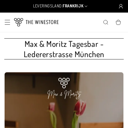
Meteen
naar de
LEVERINGSLAND:
FRANKRIJK
L
content
a
n
WINKELWA
d
/
r
e
Max & Moritz Tagesbar -
g
Ledererstrasse München
i
o