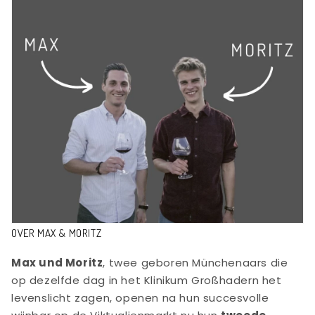
OVER MAX & MORITZ
Max und Moritz
, twee geboren Münchenaars die
op dezelfde dag in het Klinikum Großhadern het
levenslicht zagen, openen na hun succesvolle