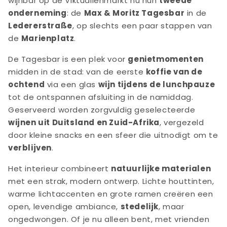
wijnbar op de Viktualienmarkt nu hun
tweede
onderneming
: de
Max & Moritz Tagesbar
in de
Ledererstraße
, op slechts een paar stappen van
de
Marienplatz
.
De Tagesbar is een plek voor
genietmomenten
midden in de stad: van de eerste
koffie van de
ochtend
via een glas
wijn tijdens de lunchpauze
tot de ontspannen afsluiting in de namiddag.
Geserveerd worden zorgvuldig geselecteerde
wijnen uit Duitsland en Zuid-Afrika
, vergezeld
door kleine snacks en een sfeer die uitnodigt om te
verblijven
.
Het interieur combineert
natuurlijke materialen
met een strak, modern ontwerp. Lichte houttinten,
warme lichtaccenten en grote ramen creëren een
open, levendige ambiance,
stedelijk
, maar
ongedwongen. Of je nu alleen bent, met vrienden