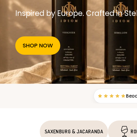
Inspired by Europe. Crafted in St
SHOP NOW
Beoo
SAXENBURG & JACARANDA
RO