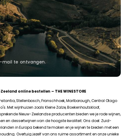
-mail te ontvangen.
-Zeeland online bestellen – THE WINESTORE
Constantia, Stellenbosch, Franschhoek, Marlborough, Central Otago
s. Met wijnhuizen zoals Kleine Zalze, Boekenhoutskloof,
sprekende Nieuw-Zeelandse producenten bieden we je rode wijnen,
en en dessertwijnen van de hoogste kwaliteit. Ons doel: Zuid-
nlanden in Europa bekend te maken en je wijnen te bieden met een
ouding. Overtuig jezelf van ons ruime assortiment en onze unieke