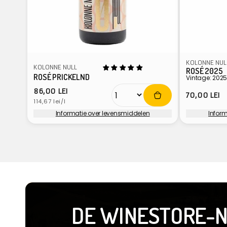
KOLONNE NUL
KOLONNE NULL
ROSÉ 2025
ROSÉ PRICKELND
Vintage: 202
Normale
86,00 LEI
Normale
70,00 LEI
Eenheidsprijs
prijs
114,67 lei/l
prijs
Informatie over levensmiddelen
Infor
Verkoper:
Verkoper
DE WINESTORE-