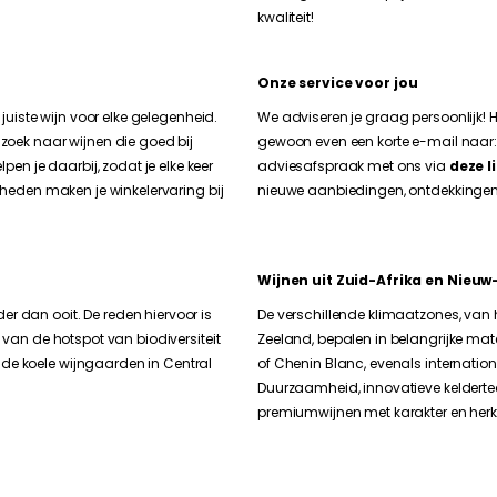
kwaliteit!
Onze service voor jou
 juiste wijn voor elke gelegenheid.
We adviseren je graag persoonlijk! H
 zoek naar wijnen die goed bij
gewoon even een korte e-mail naar:
n je daarbij, zodat je elke keer
adviesafspraak met ons via
deze l
jkheden maken je winkelervaring bij
nieuwe aanbiedingen, ontdekkingen 
Wijnen uit Zuid-Afrika en Nieu
r dan ooit. De reden hiervoor is
De verschillende klimaatzones, van
: van de hotspot van biodiversiteit
Zeeland, bepalen in belangrijke mate 
 de koele wijngaarden in Central
of Chenin Blanc, evenals internation
Duurzaamheid, innovatieve kelderte
premiumwijnen met karakter en he