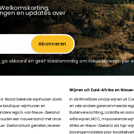
 Welkomskorting,
dingen en updates over
Abonneren
g
ga akkoord en geef toestemming om nieuwsbrieven per e
Wijnen uit Zuid-Afrika en Nieuw
nd. Naast bekende wijnhuizen zoals
In de WineStore vind je wijnen uit 
le boutique-wijnhuizen en
en vele andere gerenommeerde regio'
ndere regio's van Nieuw-Zeeland.
Buitenverwachting, La Motte en aan
erhouden een nauwe band met onze
witte wijnen, MCC, mousserende wijn
ieuw-Zeeland kunt genieten, leveren
Afrika en Nieuw-Zeeland als top-wij
bovengemiddelde prijs-kwaliteitverh