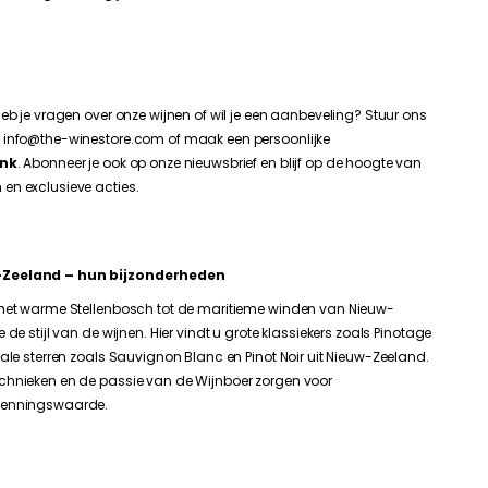
eb je vragen over onze wijnen of wil je een aanbeveling? Stuur ons
 info@the-winestore.com of maak een persoonlijke
ink
. Abonneer je ook op onze nieuwsbrief en blijf op de hoogte van
en exclusieve acties.
w-Zeeland – hun bijzonderheden
 het warme Stellenbosch tot de maritieme winden van Nieuw-
de stijl van de wijnen. Hier vindt u grote klassiekers zoals Pinotage
ale sterren zoals Sauvignon Blanc en Pinot Noir uit Nieuw-Zeeland.
chnieken en de passie van de Wijnboer zorgen voor
rkenningswaarde.