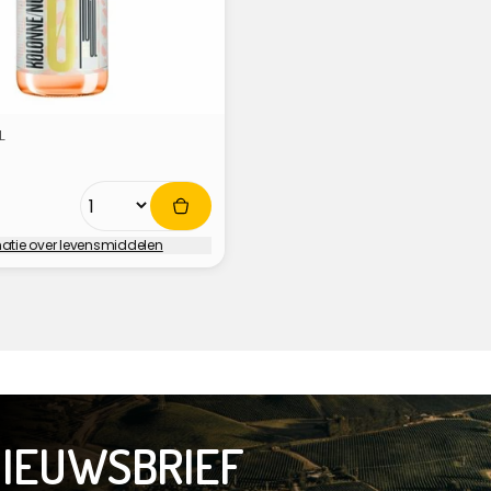
L
5
matie over levensmiddelen
:
NIEUWSBRIEF