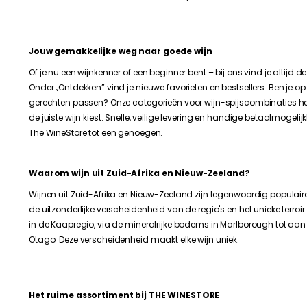
Jouw gemakkelijke weg naar goede wijn
Of je nu een wijnkenner of een beginner bent – bij ons vind je altijd de
Onder „Ontdekken” vind je nieuwe favorieten en bestsellers. Ben je op
gerechten passen? Onze categorieën voor wijn-spijscombinaties helpe
de juiste wijn kiest. Snelle, veilige levering en handige betaalmogeli
The WineStore tot een genoegen.
Waarom wijn uit Zuid-Afrika en Nieuw-Zeeland?
Wijnen uit Zuid-Afrika en Nieuw-Zeeland zijn tegenwoordig populairde
de uitzonderlijke verscheidenheid van de regio's en het unieke terroir
in de Kaapregio, via de mineralrijke bodems in Marlborough tot aan
Otago. Deze verscheidenheid maakt elke wijn uniek.
Het ruime assortiment bij THE WINESTORE