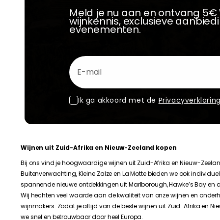
Meld je nu aan en ontvang 5€
wijnkennis, exclusieve aanbie
evenementen.
E-mail
Ik ga akkoord met de
Privacyverklarin
Wijnen uit Zuid-Afrika en Nieuw-Zeeland kopen
Bij ons vind je hoogwaardige wijnen uit Zuid-Afrika en Nieuw-Zeela
Buitenverwachting, Kleine Zalze en La Motte bieden we ook individue
spannende nieuwe ontdekkingen uit Marlborough, Hawke’s Bay en a
Wij hechten veel waarde aan de kwaliteit van onze wijnen en ond
wijnmakers. Zodat je altijd van de beste wijnen uit Zuid-Afrika en N
we snel en betrouwbaar door heel Europa.