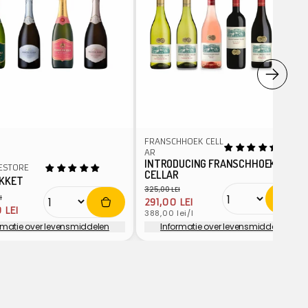
FRANSCHHOEK CELL
AR
INTRODUCING FRANSCHHOEK
ESTORE
CELLAR
AKKET
325,00 LEI
Normale
Aanbiedingsprijs
I
291,00 LEI
ale
edingsprijs
 LEI
prijs
Eenheidsprijs
388,00 lei/l
rmatie over levensmiddelen
Informatie over levensmiddelen
per:
Verkoper: