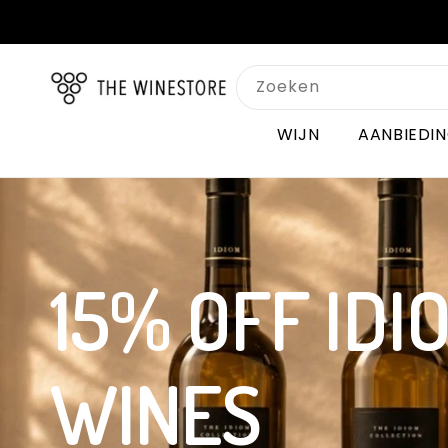
Meteen
naar de
content
Zoeken
WIJN
AANBIEDI
15% OFF IDI
WINES