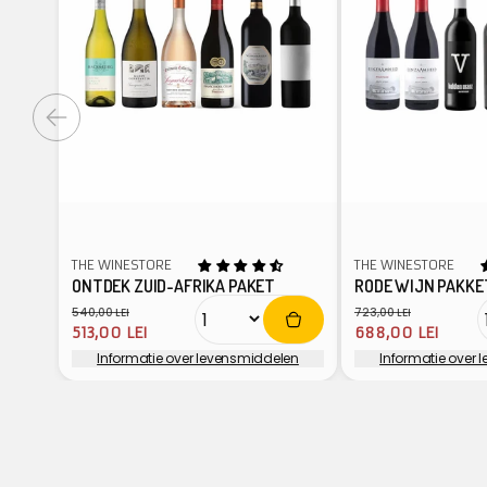
THE WINESTORE
THE WINESTORE
ONTDEK ZUID-AFRIKA PAKET
RODE WIJN PAKKE
540,00 LEI
723,00 LEI
Normale
Aanbiedingsprijs
Normale
Aanbiedingspr
513,00 LEI
688,00 LEI
prijs
prijs
Informatie over levensmiddelen
Informatie over
Verkoper:
Verkoper: