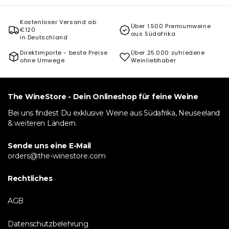
Kostenloser Versand ab
Über 1.500 Premiumweine
€120
aus Südafrika
in Deutschland
Direktimporte - beste Preise
Über 25.000 zufriedene
ohne Umwege
Weinliebhaber
The WineStore - Dein Onlineshop für feine Weine
Bei uns findest Du exklusive Weine aus Südafrika, Neuseeland
& weiteren Ländern.
Sende uns eine E-Mail
orders@the-winestore.com
Rechtliches
AGB
Datenschutzbelehrung