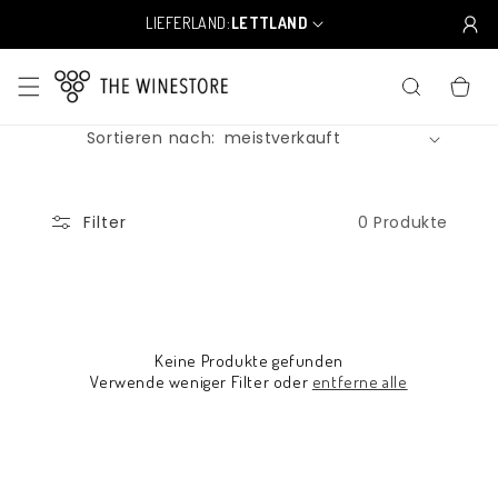
Direkt
zum
LIEFERLAND:
LETTLAND
L
Inhalt
a
n
WARENKO
d
/
Sortieren nach:
R
e
g
i
0 Produkte
Filter
o
n
Keine Produkte gefunden
Verwende weniger Filter oder
entferne alle