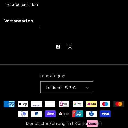
Freunde einladen
Versandarten
Facebook
Instagram
Land/Region
Lettland | EUR €
Zahlungsmethoden
Monatliche Zahlung mit Klarna