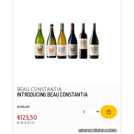
BEAU CONSTANTIA
INTRODUCING BEAU CONSTANTIA
€135,34
Normaler
Verkaufspreis
Preis
€123,50
Grundpreis
€164,67/l
Lebensmittel­angaben