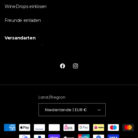
WineDrops einlösen
Freunde einladen
Versandarten
Facebook
Instagram
Land/Region
Niederlande | EUR €
Zahlungsmethoden