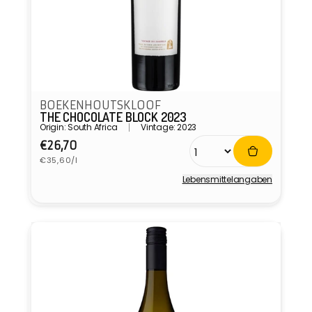
BOEKENHOUTSKLOOF
THE CHOCOLATE BLOCK 2023
Origin: South Africa
Vintage: 2023
Normaler
€26,70
Grundpreis
Preis
€35,60/l
Lebensmittel­angaben
Anbieter: