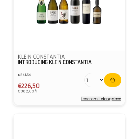
KLEIN CONSTANTIA
INTRODUCING KLEIN CONSTANTIA
€241,54
Normaler
Verkaufspreis
Preis
€226,50
Grundpreis
€302,00/l
Lebensmittel­angaben
Anbieter: