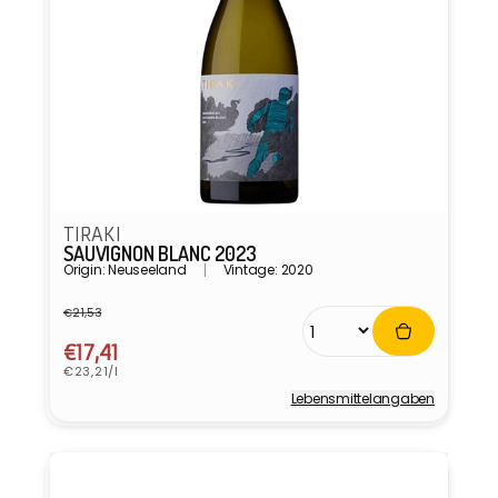
TIRAKI
SAUVIGNON BLANC 2023
Origin: Neuseeland
Vintage: 2020
€21,53
Normaler
Verkaufspreis
Preis
€17,41
Grundpreis
€23,21/l
Lebensmittel­angaben
Anbieter: