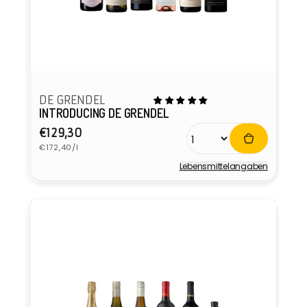
DE GRENDEL
INTRODUCING DE GRENDEL
Normaler
€129,30
Grundpreis
Preis
€172,40/l
Lebensmittel­angaben
Anbieter: