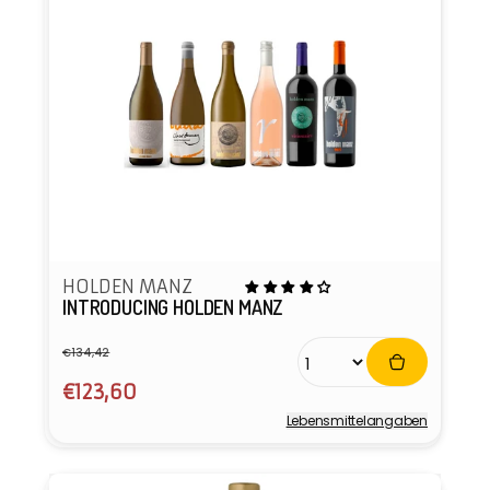
HOLDEN MANZ
INTRODUCING HOLDEN MANZ
€134,42
Normaler
Verkaufspreis
Preis
€123,60
Lebensmittel­angaben
Anbieter: