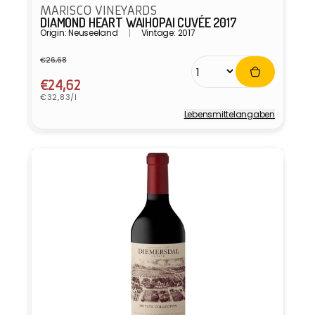
MARISCO VINEYARDS
DIAMOND HEART WAIHOPAI CUVÉE 2017
Origin: Neuseeland
Vintage: 2017
€26,68
Normaler
Verkaufspreis
Preis
€24,62
Grundpreis
€32,83/l
Lebensmittel­angaben
Anbieter: