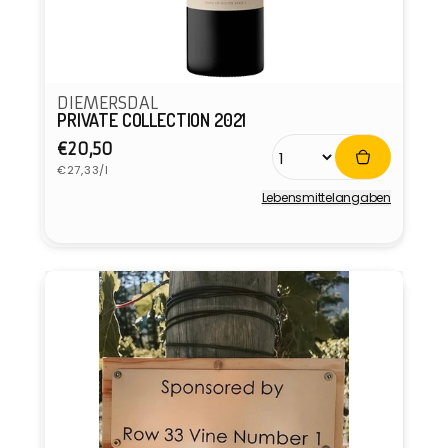
DIEMERSDAL
PRIVATE COLLECTION 2021
Normaler
€20,50
Grundpreis
Preis
€27,33/l
Lebensmittel­angaben
Anbieter: