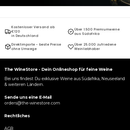
Kostenloser Versand ab
Über 1.500 Premiumweine
€120
aus Südafrika
in Deutschland
Direktimporte - beste Preise
Über 25.000 zufriedene
ohne Umwege
Weinliebhaber
The WineStore - Dein Onlineshop für feine Weine
Bei uns findest Du exklusive Weine aus Südafrika, Neuseeland
& weiteren Ländern.
Sende uns eine E-Mail
orders@the-winestore.com
Rechtliches
AGB