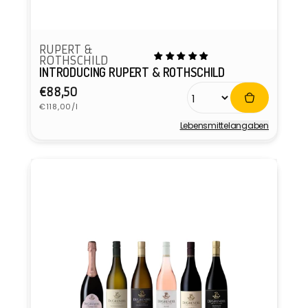
RUPERT &
ROTHSCHILD
INTRODUCING RUPERT & ROTHSCHILD
Normaler
€88,50
Grundpreis
Preis
€118,00/l
Lebensmittel­angaben
Anbieter: