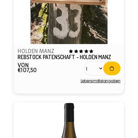
HOLDEN MANZ
REBSTOCK PATENSCHAFT - HOLDEN MANZ
VON
Normaler
€107,50
Preis
Lebensmittel­angaben
Anbieter: