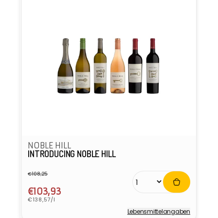
NOBLE HILL
INTRODUCING NOBLE HILL
€108,25
Normaler
Verkaufspreis
Preis
€103,93
Grundpreis
€138,57/l
Lebensmittel­angaben