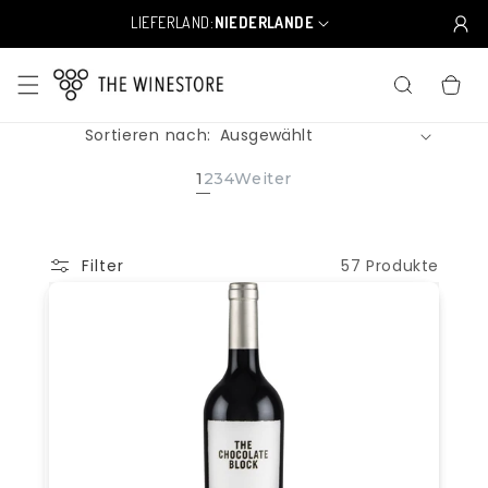
Direkt
zum
LIEFERLAND:
NIEDERLANDE
L
Inhalt
a
n
WARENKO
d
/
Sortieren nach:
R
e
g
1
2
3
4
Weiter
i
o
n
57 Produkte
Filter