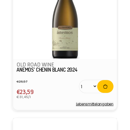
OLD ROAD WINE
ANEMOS' CHENIN BLANC 2024
€26,57
Normaler
Verkaufspreis
Preis
€23,59
Grundpreis
€31,45/l
Lebensmittel­angaben
Anbieter: