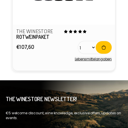
THE WINESTORE
ROTWEINPAKET
Normaler
€107,60
Preis
Lebensmittel­angaben
Anbieter:
THE WINESTORE NEWSLETTER!
€5 welcome discount, wine knowledge, exclusive offers, updates on
events.