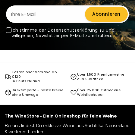
Ihre E-Mail
Abonnieren
Ich stimme der
Datenschutzerklärung
zu und
willige ein, Newsletter per E-Mail zu erhalten.
Kostenloser Versand ab
Über 1.500 Premiumweine
€120
aus Südafrika
in Deutschland
Direktimporte - beste Preise
Über 25.000 zufriedene
ohne Umwege
Weinliebhaber
The WineStore - Dein Onlineshop für feine Weine
Bei uns findest Du exklusive Weine aus Südafrika, Neuseeland
& weiteren Ländern.