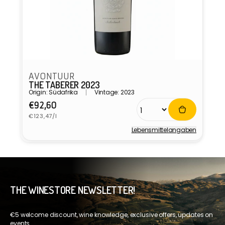
AVONTUUR
THE TABERER 2023
Origin: Südafrika
Vintage: 2023
Normaler
€92,60
Grundpreis
Preis
€123,47/l
Lebensmittel­angaben
Anbieter:
THE WINESTORE NEWSLETTER!
€5 welcome discount, wine knowledge, exclusive offers, updates on
events.