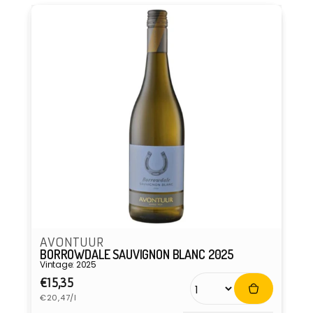
AVONTUUR
BORROWDALE SAUVIGNON BLANC 2025
Vintage: 2025
Normaler
€15,35
Grundpreis
Preis
€20,47/l