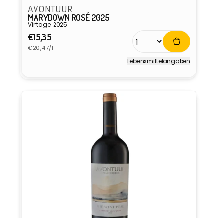
AVONTUUR
MARYDOWN ROSÉ 2025
Vintage: 2025
Normaler
€15,35
Grundpreis
Preis
€20,47/l
Lebensmittel­angaben
Anbieter: