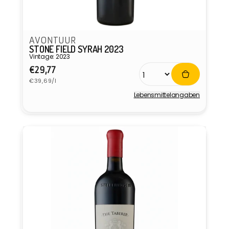
AVONTUUR
STONE FIELD SYRAH 2023
Vintage: 2023
Normaler
€29,77
Grundpreis
Preis
€39,69/l
Lebensmittel­angaben
Anbieter: