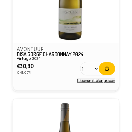
AVONTUUR
DISA GORGE CHARDONNAY 2024
Vintage: 2024
Normaler
€30,80
Grundpreis
Preis
€41,07/l
Lebensmittel­angaben
Anbieter: