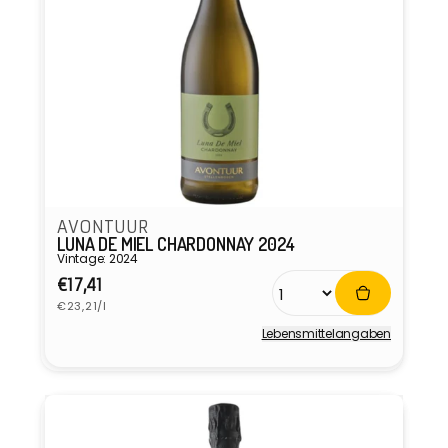
AVONTUUR
LUNA DE MIEL CHARDONNAY 2024
Vintage: 2024
Normaler
€17,41
Grundpreis
Preis
€23,21/l
Lebensmittel­angaben
Anbieter: