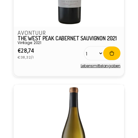
AVONTUUR
THE WEST PEAK CABERNET SAUVIGNON 2021
Vintage: 2021
Normaler
€28,74
Grundpreis
Preis
€38,32/l
Lebensmittel­angaben
Anbieter: