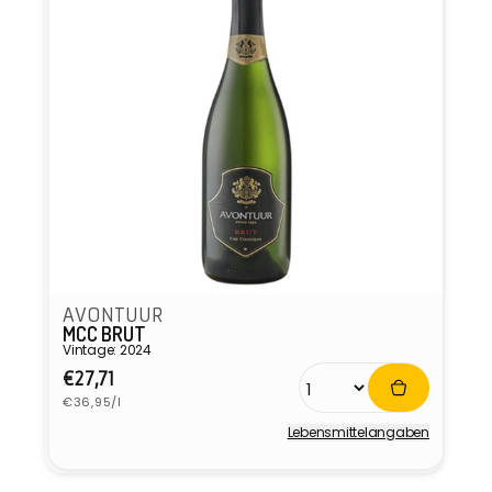
AVONTUUR
MCC BRUT
Vintage: 2024
Normaler
€27,71
Grundpreis
Preis
€36,95/l
Lebensmittel­angaben
Anbieter: