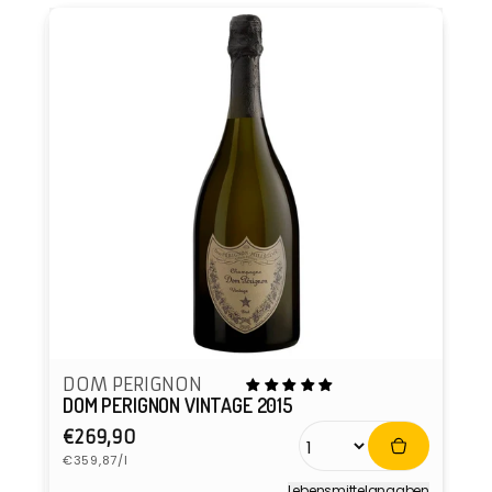
DOM PERIGNON
DOM PERIGNON VINTAGE 2015
Normaler
€269,90
Grundpreis
Preis
€359,87/l
Lebensmittel­angaben