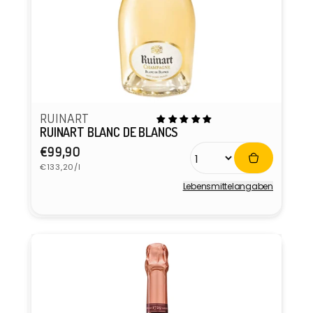
RUINART
RUINART BLANC DE BLANCS
Normaler
€99,90
Grundpreis
Preis
€133,20/l
Lebensmittel­angaben
Anbieter: