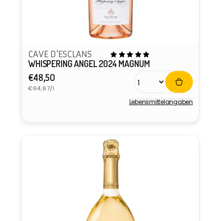
CAVE D'ESCLANS
WHISPERING ANGEL 2024 MAGNUM
Normaler
€48,50
Grundpreis
Preis
€64,67/l
Lebensmittel­angaben
Anbieter: