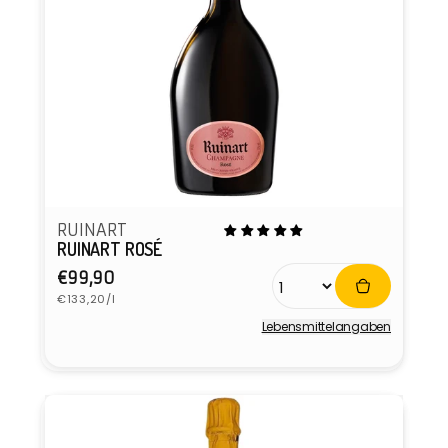
RUINART
RUINART ROSÉ
Normaler
€99,90
Grundpreis
Preis
€133,20/l
Lebensmittel­angaben
Anbieter: