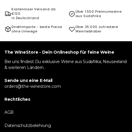
Kostenloser Versand ab
Über 1.500 Premiumweine
€120
aus Südafrika
in Deutschland
Direktimporte - beste Preise
Über 25.000 zufriedene
ohne Umwege
Weinliebhaber
The WineStore - Dein Onlineshop für feine Weine
Bei uns findest Du exklusive Weine aus Südafrika, Neuseeland
& weiteren Ländern.
Sende uns eine E-Mail
orders@the-winestore.com
Rechtliches
AGB
Datenschutzbelehrung