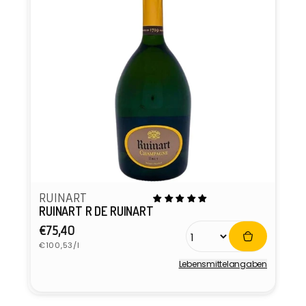
RUINART
RUINART R DE RUINART
Normaler
€75,40
Grundpreis
Preis
€100,53/l
Lebensmittel­angaben
Anbieter: