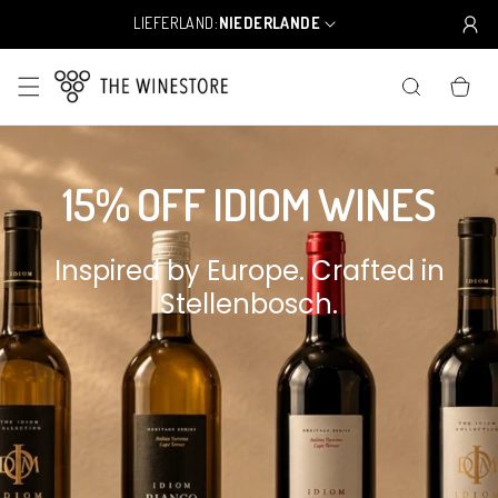
Direkt
zum
LIEFERLAND:
NIEDERLANDE
L
Inhalt
a
n
WARENKO
d
/
R
e
g
15% OFF IDIOM WINES
i
o
n
Inspired by Europe. Crafted in
Stellenbosch.