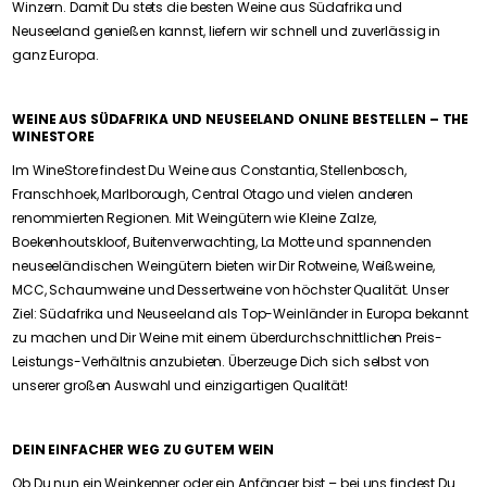
Winzern. Damit Du stets die besten Weine aus Südafrika und
Neuseeland genießen kannst, liefern wir schnell und zuverlässig in
ganz Europa.
WEINE AUS SÜDAFRIKA UND NEUSEELAND ONLINE BESTELLEN – THE
WINESTORE
Im WineStore findest Du Weine aus Constantia, Stellenbosch,
Franschhoek, Marlborough, Central Otago und vielen anderen
renommierten Regionen. Mit Weingütern wie Kleine Zalze,
Boekenhoutskloof, Buitenverwachting, La Motte und spannenden
neuseeländischen Weingütern bieten wir Dir Rotweine, Weißweine,
MCC, Schaumweine und Dessertweine von höchster Qualität. Unser
Ziel: Südafrika und Neuseeland als Top-Weinländer in Europa bekannt
zu machen und Dir Weine mit einem überdurchschnittlichen Preis-
Leistungs-Verhältnis anzubieten. Überzeuge Dich sich selbst von
unserer großen Auswahl und einzigartigen Qualität!
DEIN EINFACHER WEG ZU GUTEM WEIN
Ob Du nun ein Weinkenner oder ein Anfänger bist – bei uns findest Du