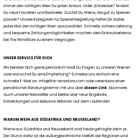
immer den richtigen Wein für jeden Anlass. Unter „Entdecken” findest
Du neue Favoriten und Bestseller. Suchst Du Weine, die gut zu Speisen
passen? Unsere Kategorien für Speisenbegleitung helfen Dir dabei,
jedes Mal den richtigen Wein auszuwählen. Schnelle, sichere Lieferung
und bequeme Zahlungsmöglichkeiten machen dein Einkaufserlebnis
bei The WineStore zu einem Vergnügen.
UNSER SERVICE FÜR DICH
Wir beraten Dich gerne persönlich! Hast Du Fragen zu unseren Weinen
oder wünschst Du eine Empfehlung? Schreibe uns einfach eine
schnelle E-Mail an: info@the-winestore.com oder vereinbare einen
persönlichen Beratungstermin mit uns über
diesen Link
. Abonniere
auch unseren Newsletter und bleibe über neue Angebote,
Entdeckungen und exklusive Aktionen auf dem Laufenden.
WARUM WEIN AUS SÜDAFRIKA UND NEUSEELAND?
Weine aus Südafrika und Neuseeland sind heute gefragter denn je.
Der Grund dafür ist die außergewöhnliche Vielfalt der Regionen und