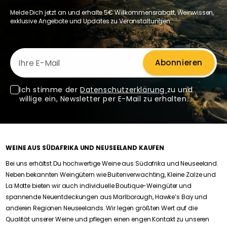
Melde Dich jetzt an und erhalte 5€ Willkommensrabatt, Weinwissen,
exklusive Angebote und Updates zu Veranstaltungen.
Ihre E-Mail
Abonnieren
Ich stimme der
Datenschutzerklärung
zu und
willige ein, Newsletter per E-Mail zu erhalten.
WEINE AUS SÜDAFRIKA UND NEUSEELAND KAUFEN
Bei uns erhältst Du hochwertige Weine aus Südafrika und Neuseeland.
Neben bekannten Weingütern wie Buitenverwachting, Kleine Zalze und
La Motte bieten wir auch individuelle Boutique-Weingüter und
spannende Neuentdeckungen aus Marlborough, Hawke’s Bay und
anderen Regionen Neuseelands. Wir legen größten Wert auf die
Qualität unserer Weine und pflegen einen engen Kontakt zu unseren