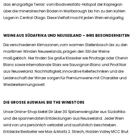
das einzigartige Terroir: vom Biodiversitäts-Hotspot der Kapregion
über die mineralreichen Böden in Marlborough bis hin zu den kühlen
Lagen in Central Otago. Diese Vielfalt macht jeden Wein einzigartig.
WEINE AUS SÜDAFRIKA UND NEUSEELAND – IHRE BESONDERHEITEN
Die verschiedenen Klimazonen, vom warmen Stellenbosch bis zu den
maritimen Winden Neuseelands, prägen den Stil der Weine
maßgeblich. Hier finden Sie große Klassiker wie Pinotage oder Chenin
Blanc sowie internationale Stars wie Sauvignon Blanc und Pinot Noir
aus Neuseeland. Nachhaltigkeit, innovative Kellertechniken und die
Leidenschaft der Winzer sorgen für Premiumweine mit Charakter und
Wiedererkennungswert.
DIE GROSSE AUSWAHL BEI THE WINESTORE
Unser Online-Shop bietet Dir über 30 Spitzenweingüter aus Südafrika
und die spannendsten Entdeckungen aus Neuseeland. Jeder Wein
wird von uns persönlich verkostet und ausführlich beschrieben.
Entdecke Bestseller wie Max & Moritz 2. Streich, Hidden Valley MCC Brut