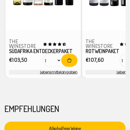
THE
THE
WINESTORE
WINESTORE
SÜDAFRIKA ENTDECKERPAKET
ROTWEINPAKET
Normaler
Normaler
€103,50
€107,60
Preis
Preis
Lebensmittel­angaben
Lebensm
Anbieter:
Anbieter:
EMPFEHLUNGEN
Alkoholfreie Weine