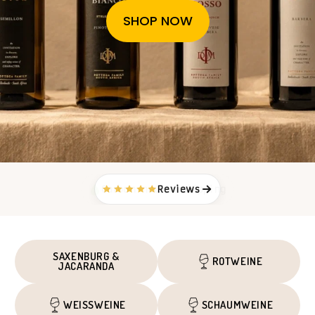
SHOP NOW
Handverlesenes Sortiment
Handverlesenes Sortiment
Carbon-neutral shipping
Reviews
Reviews
SAXENBURG &
ROTWEINE
JACARANDA
WEISSWEINE
SCHAUMWEINE