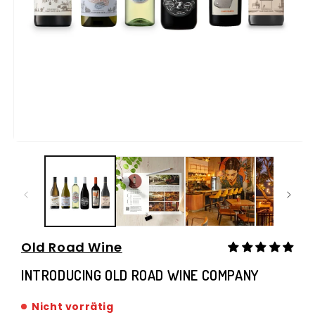
Medien
1
in
i
Modal
öffnen
Old Road Wine
INTRODUCING OLD ROAD WINE COMPANY
Nicht vorrätig