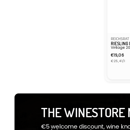
REICHSRAT
RIESLING
Vintage: 20
Normal
€19,06
Grundprei
Preis
€25,41/l
Anbiete
THE WINESTORE 
€5 welcome discount, wine know