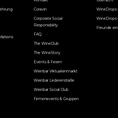
Kontakt
Übersicht
lehrung
Coravin
WineDrops
Corporate Social
WineDrops 
Responsibility
Freunde ein
FAQ
llations
The WineClub
The WineStory
Events & Feiern
Weinbar Viktualienmarkt
Weinbar Ledererstraße
Weinbar Social Club
Firmenevents & Gruppen