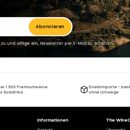
Abonnieren
g
zu und willige ein, Newsletter per E-Mail zu erhalten.
er 1.500 Premiumweine
Direktimporte - bes
s Südafrika
ohne Umwege
Informationen
The WineC