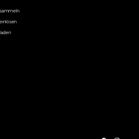
 sammeln
einlösen
laden