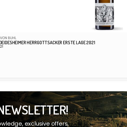
 VON BUHL
 DEIDESHEIMER HERRGOTTSACKER ERSTE LAGE 2021
21
er
s
r:
NEWSLETTER!
ledge, exclusive offers,