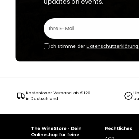
updates on events.
Ihre E-Mail
Ich stimme der
Datenschutzerklärun
Kostenloser Versand ab €120
Üb
in Deutschland
au
The WineStore - Dein
Rechtliches
Onlineshop für feine