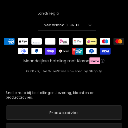
Land/regio
Nederland | EUR €
Betaalmethoden
Maandelijkse betaling met Klarna
© 2026,
The WineStore
Powered by Shopify
Snelle hulp bij bestellingen, levering, klachten en
productadvies.
Productadvies