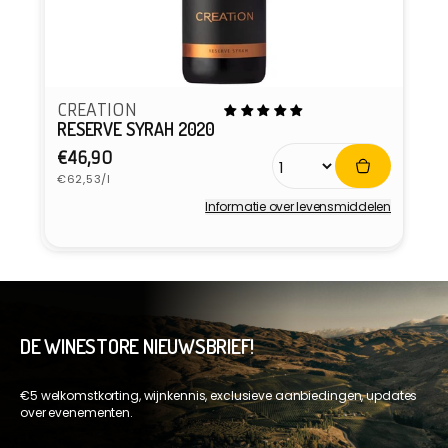
CREATION
RESERVE SYRAH 2020
Normale
€46,90
Eenheidsprijs
prijs
€62,53/l
Informatie over levensmiddelen
Verkoper:
DE WINESTORE NIEUWSBRIEF!
€5 welkomstkorting, wijnkennis, exclusieve aanbiedingen, updates
over evenementen.