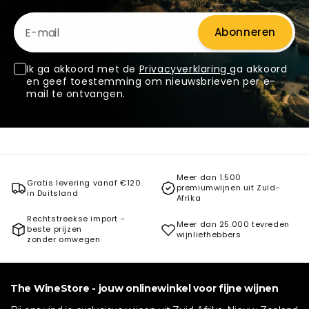
E-mail
Abonneren
Ik ga akkoord met de
Privacyverklaring
ga akkoord
en geef toestemming om nieuwsbrieven per e-
mail te ontvangen.
Meer dan 1.500
Gratis levering vanaf €120
premiumwijnen uit Zuid-
in Duitsland
Afrika
Rechtstreekse import -
Meer dan 25.000 tevreden
beste prijzen
wijnliefhebbers
zonder omwegen
The WineStore - jouw onlinewinkel voor fijne wijnen