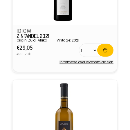
IDIOM
ZINFANDEL 2021
Origin: Zuid-Afrika
Vintage: 2021
Normale
€29,05
Eenheidsprijs
prijs
€38,73/l
Informatie over levensmiddelen
Verkoper: