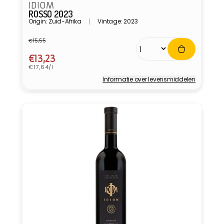
IDIOM
ROSSO 2023
Origin: Zuid-Afrika
Vintage: 2023
€15,55
Normale
Aanbiedingsprijs
prijs
€13,23
Eenheidsprijs
€17,64/l
Informatie over levensmiddelen
Verkoper: