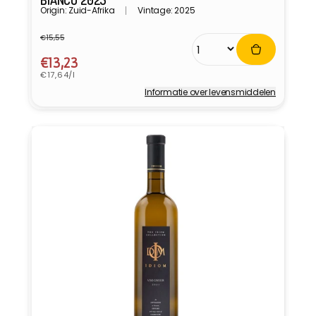
BIANCO 2025
Origin: Zuid-Afrika
Vintage: 2025
€15,55
Normale
Aanbiedingsprijs
prijs
€13,23
Eenheidsprijs
€17,64/l
Informatie over levensmiddelen
Verkoper: