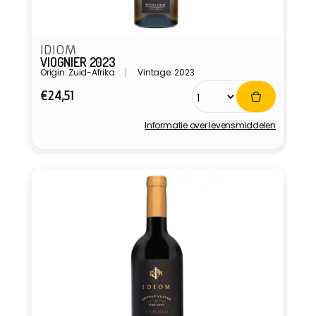
IDIOM
VIOGNIER 2023
Origin: Zuid-Afrika
Vintage: 2023
Normale
€24,51
prijs
Informatie over levensmiddelen
Verkoper: