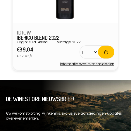
IDIOM
IBERICO BLEND 2022
Origin: Zuid-Afrika
Vintage: 2022
Normale
€39,04
Eenheidsprijs
prijs
€52,05/l
Informatie over levensmiddelen
Verkoper:
DE WINESTORE NIEUWSBRIEF!
€5 welkomstkorting, wijnkennis, exclusieve aanbiedingen, updates
over evenementen.