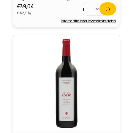
Normale
€39,04
Eenheidsprijs
prijs
€52,05/l
Informatie over levensmiddelen
Verkoper: