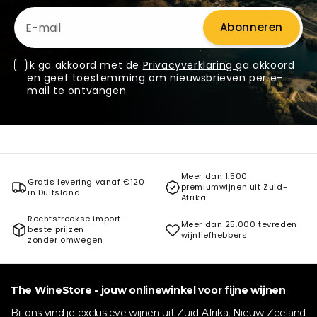
E-mail
Abonneren
Ik ga akkoord met de
Privacyverklaring
ga akkoord
en geef toestemming om nieuwsbrieven per e-
mail te ontvangen.
Meer dan 1.500
Gratis levering vanaf €120
premiumwijnen uit Zuid-
in Duitsland
Afrika
Rechtstreekse import -
Meer dan 25.000 tevreden
beste prijzen
wijnliefhebbers
zonder omwegen
The WineStore - jouw onlinewinkel voor fijne wijnen
Bij ons vind je exclusieve wijnen uit Zuid-Afrika, Nieuw-Zeeland