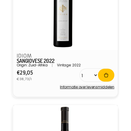
IDIOM
SANGIOVESE 2022
Origin: Zuid-Afrika
Vintage: 2022
Normale
€29,05
Eenheidsprijs
prijs
€38,73/l
Informatie over levensmiddelen
Verkoper: