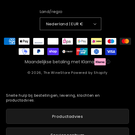
Land/regio
Nederland | EUR €
Betaalmethoden
Maandelijkse betaling met Klarna
© 2026,
The WineStore
Powered by Shopify
Snelle hulp bij bestellingen, levering, klachten en
productadvies.
Productadvies