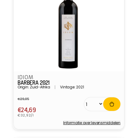
IDIOM
BARBERA 2021
Origin: Zuid-Afrika
Vintage: 2021
€29,05
Normale
Aanbiedingsprijs
prijs
€24,69
Eenheidsprijs
€32,92/l
Informatie over levensmiddelen
Verkoper: