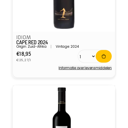
IDIOM
CAPE RED 2024
Origin: Zuid-Afrika
Vintage: 2024
Normale
€18,95
Eenheidsprijs
prijs
€25,27/l
Informatie over levensmiddelen
Verkoper: