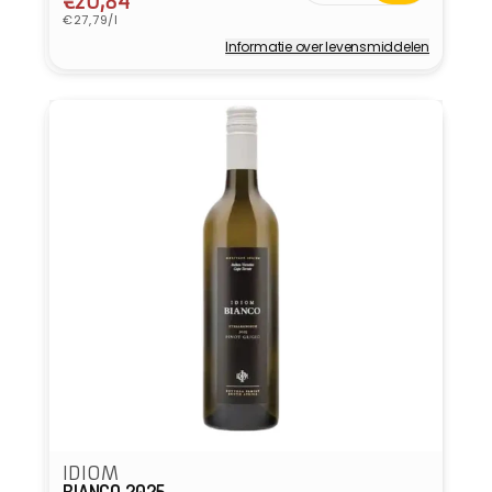
prijs
€20,84
Eenheidsprijs
€27,79/l
Informatie over levensmiddelen
Verkoper:
IDIOM