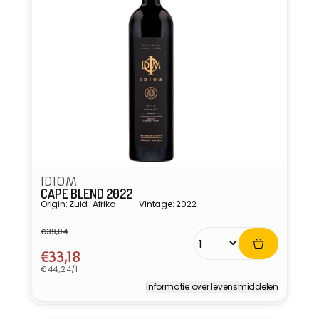
IDIOM
CAPE BLEND 2022
Origin: Zuid-Afrika
Vintage: 2022
€39,04
Normale
Aanbiedingsprijs
prijs
€33,18
Eenheidsprijs
€44,24/l
Informatie over levensmiddelen
Verkoper: