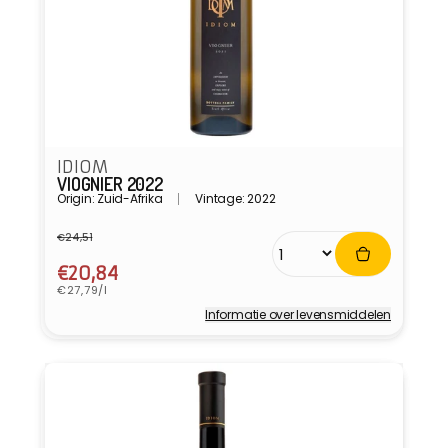
IDIOM
VIOGNIER 2022
Origin: Zuid-Afrika
Vintage: 2022
€24,51
Normale
Aanbiedingsprijs
prijs
€20,84
Eenheidsprijs
€27,79/l
Informatie over levensmiddelen
Verkoper: