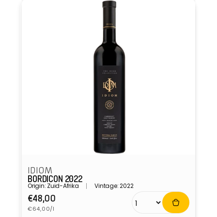
IDIOM
BORDICON 2022
Origin: Zuid-Afrika
Vintage: 2022
Normale
€48,00
Eenheidsprijs
prijs
€64,00/l