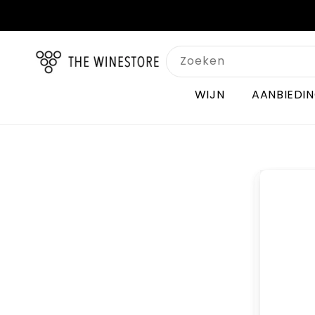
Meteen
naar de
content
Zoeken
WIJN
AANBIEDI