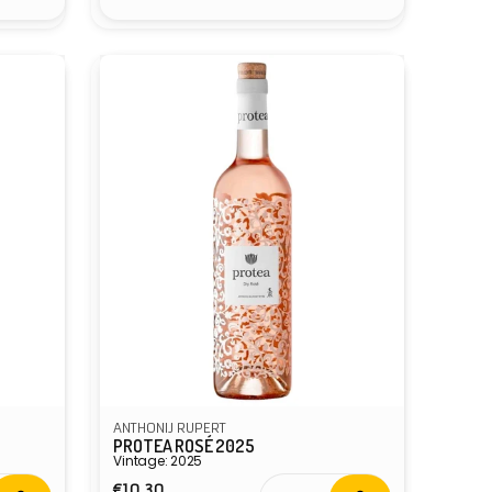
ANTHONIJ RUPERT
PROTEA ROSÉ 2025
Vintage: 2025
Normale
€10,30