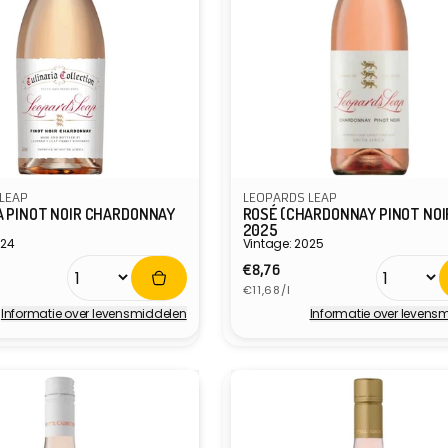
LEAP
LEOPARDS LEAP
A PINOT NOIR CHARDONNAY
ROSÉ (CHARDONNAY PINOT NOI
2025
024
Vintage: 2025
e
Normale
€8,76
ijs
Eenheidsprijs
prijs
€11,68/l
Informatie over levensmiddelen
Informatie over levens
r:
Verkoper: