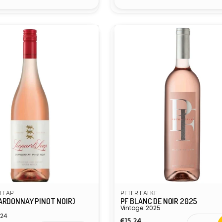
LEAP
PETER FALKE
ARDONNAY PINOT NOIR)
PF BLANC DE NOIR 2025
Vintage: 2025
024
Normale
€15,24