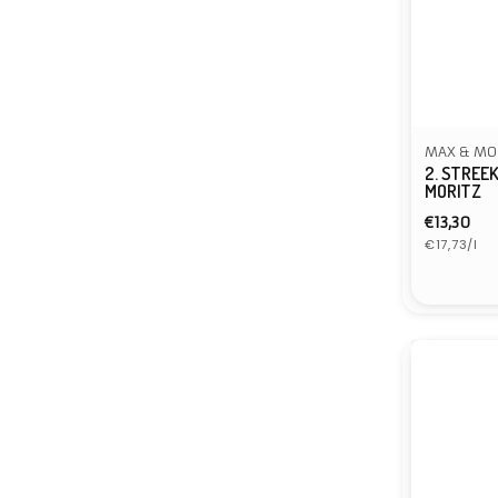
MAX & MO
2. STREEK
MORITZ
Normal
€13,30
Eenheidspr
prijs
€17,73/l
Verkope