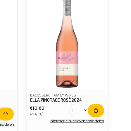
BACKSBERG FAMILY WINES
ELLA PINOTAGE ROSÉ 2024
Normale
€10,60
Eenheidsprijs
prijs
€14,13/l
Informatie over levensmiddelen
middelen
Verkoper: