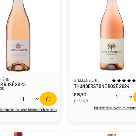
RIÈRE
STELLENZICHT
IR ROSÉ 2025
THUNDERSTONE ROSÉ 2024
025
Normale
€13,30
e
Eenheidsprijs
prijs
€17,73/l
ijs
Informatie over levens
Informatie over levensmiddelen
Verkoper:
r: