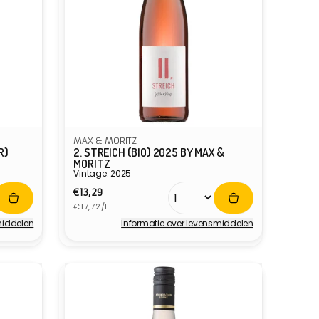
MAX & MORITZ
R)
2. STREICH (BIO) 2025 BY MAX &
MORITZ
Vintage: 2025
Normale
€13,29
Eenheidsprijs
prijs
€17,72/l
middelen
Informatie over levensmiddelen
Verkoper: