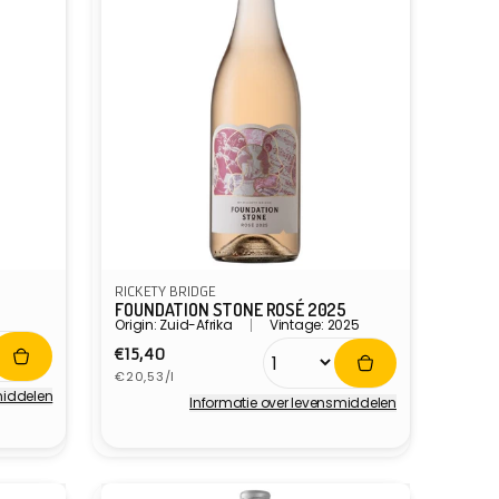
RICKETY BRIDGE
FOUNDATION STONE ROSÉ 2025
Origin: Zuid-Afrika
Vintage: 2025
Normale
€15,40
Eenheidsprijs
prijs
€20,53/l
middelen
Informatie over levensmiddelen
Verkoper: