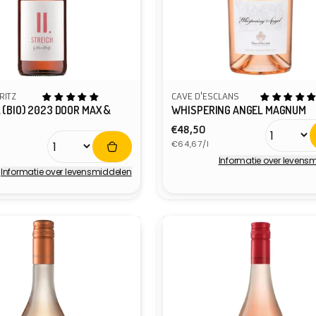
RITZ
CAVE D'ESCLANS
 (BIO) 2023 DOOR MAX &
WHISPERING ANGEL MAGNUM
Normale
€48,50
e
Eenheidsprijs
prijs
€64,67/l
ijs
Informatie over levens
Verkoper:
Informatie over levensmiddelen
r: