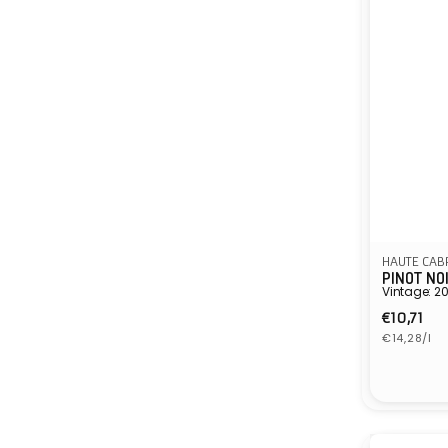
HAUTE CAB
PINOT NO
Vintage: 2
Normal
€10,71
Eenheidspr
prijs
€14,28/l
Verkope