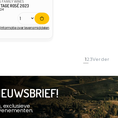
 FAMILY WINES
OTAGE ROSÉ 2023
024
e
ijs
Informatie over levensmiddelen
r:
1
2
3
Verder
IEUWSBRIEF!
, exclusieve
evenementen.