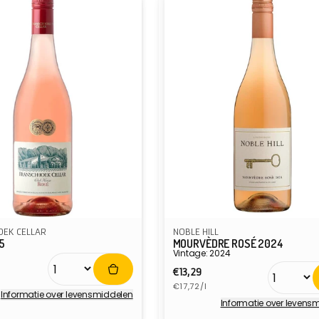
EK CELLAR
NOBLE HILL
5
MOURVÈDRE ROSÉ 2024
Vintage: 2024
e
Normale
€13,29
ijs
Eenheidsprijs
prijs
€17,72/l
Informatie over levensmiddelen
Informatie over levens
r:
Verkoper: