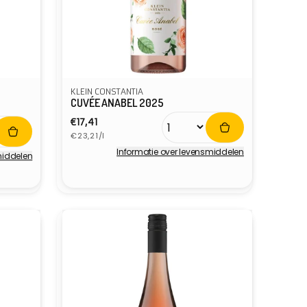
KLEIN CONSTANTIA
CUVÉE ANABEL 2025
Normale
€17,41
Eenheidsprijs
prijs
€23,21/l
Informatie over levensmiddelen
middelen
Verkoper: