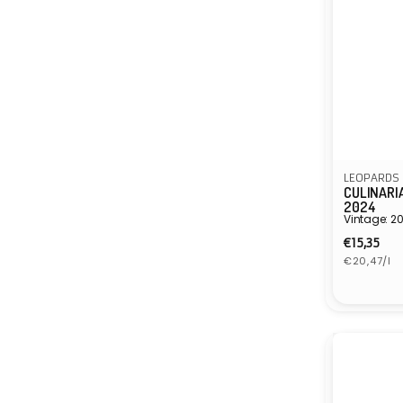
LEOPARDS 
CULINARI
2024
Vintage: 2
Normal
€15,35
Eenheidspr
prijs
€20,47/l
Verkope