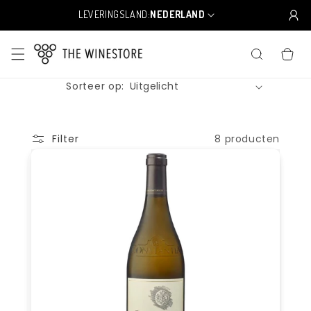
Meteen
naar de
LEVERINGSLAND:
NEDERLAND
L
content
a
n
WINKELWA
d
/
Sorteer op:
r
e
g
i
8 producten
Filter
o