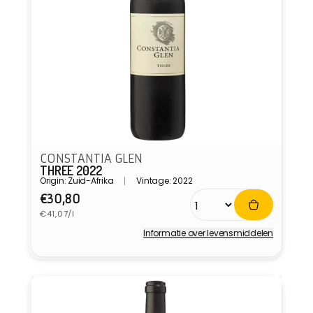
CONSTANTIA GLEN
THREE 2022
Origin: Zuid-Afrika
Vintage: 2022
Normale
€30,80
Eenheidsprijs
prijs
€41,07/l
Informatie over levensmiddelen
Verkoper: