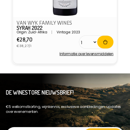
VAN WYK FAMILY WINES
SYRAH 2022
Origin: Zuid-Afrika
Vintage: 2023
Normale
€28,70
Eenheidsprijs
prijs
€38,27/l
Informatie over levensmiddelen
Verkoper:
DE WINESTORE NIEUWSBRIEF!
€5 welkomstkorting, wijnkennis, exclusieve aanbiedingen, updates
over evenementen.
E-mail