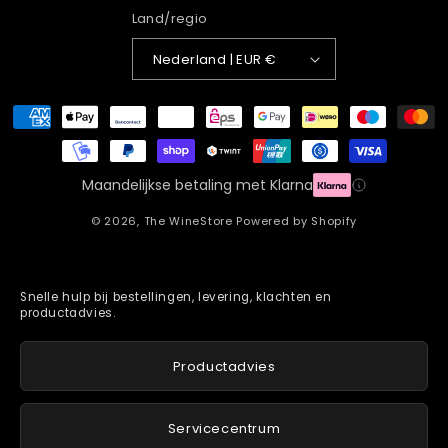
Land/regio
Nederland | EUR €
Betaalmethoden
Maandelijkse betaling met Klarna
© 2026,
The WineStore
Powered by Shopify
Snelle hulp bij bestellingen, levering, klachten en
productadvies.
Productadvies
Servicecentrum