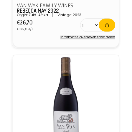
VAN WYK FAMILY WINES
REBECCA MAY 2022
Origin: Zuid-Afrika
Vintage: 2023
Normale
€26,70
Eenheidsprijs
prijs
€35,60/l
Informatie over levensmiddelen
Verkoper: