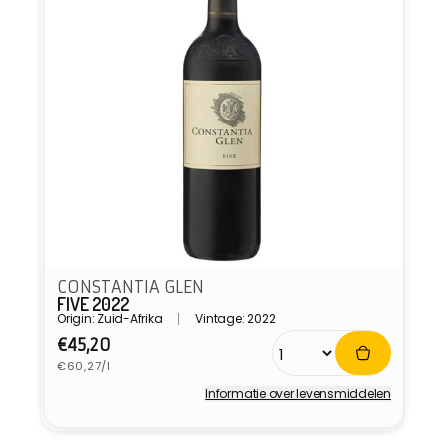
CONSTANTIA GLEN
FIVE 2022
Origin: Zuid-Afrika
Vintage: 2022
Normale
€45,20
Eenheidsprijs
prijs
€60,27/l
Informatie over levensmiddelen
Verkoper: