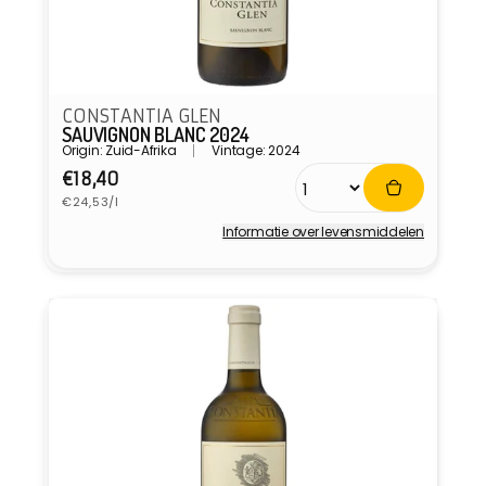
CONSTANTIA GLEN
SAUVIGNON BLANC 2024
Origin: Zuid-Afrika
Vintage: 2024
Normale
€18,40
Eenheidsprijs
prijs
€24,53/l
Informatie over levensmiddelen
Verkoper: