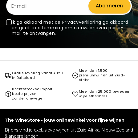
Abonneren
Ik ga akkoord met de
Privacyverklaring
ga akkoord
en geef toestemming om nieuwsbrieven per e-
mail te ontvangen.
Meer dan 1.500
Gratis levering vanaf €120
premiumwijnen uit Zuid-
in Duitsland
Afrika
Rechtstreekse import -
Meer dan 25.000 tevreden
beste prijzen
wijnliefhebbers
zonder omwegen
The WineStore - jouw onlinewinkel voor fijne wijnen
Bij ons vind je exclusieve wijnen uit Zuid-Afrika, Nieuw-Zeeland
& andere landen.