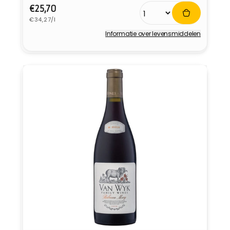
Normale
€25,70
Eenheidsprijs
prijs
€34,27/l
Informatie over levensmiddelen
Verkoper: