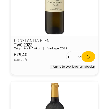
CONSTANTIA GLEN
TWO 2022
Origin: Zuid-Afrika
Vintage: 2022
Normale
€29,40
Eenheidsprijs
prijs
€39,20/l
Informatie over levensmiddelen
Verkoper: