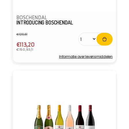
BOSCHENDAL
INTRODUCING BOSCHENDAL
€120,61
Normale
Aanbiedingsprijs
prijs
€113,20
Eenheidsprijs
€150,93/l
Informatie over levensmiddelen
Verkoper: