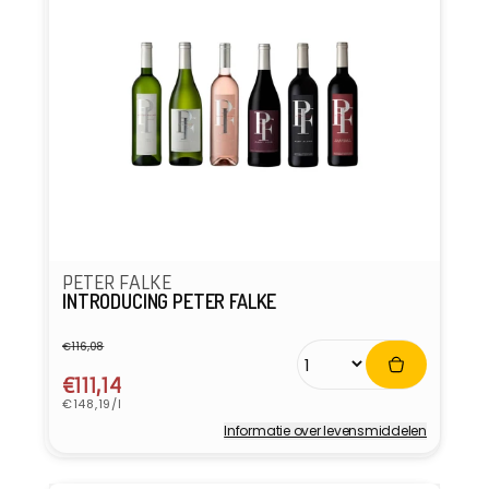
PETER FALKE
INTRODUCING PETER FALKE
€116,08
Normale
Aanbiedingsprijs
prijs
€111,14
Eenheidsprijs
€148,19/l
Informatie over levensmiddelen
Verkoper: