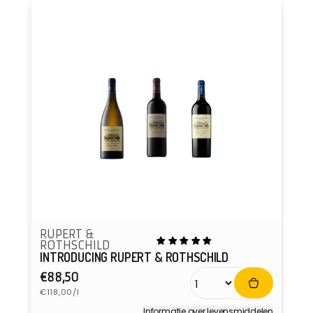
RUPERT &
ROTHSCHILD
INTRODUCING RUPERT & ROTHSCHILD
Normale
€88,50
Eenheidsprijs
prijs
€118,00/l
Informatie over levensmiddelen