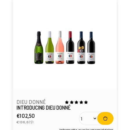
DIEU DONNÉ
INTRODUCING DIEU DONNÉ
Normale
€102,50
Eenheidsprijs
prijs
€136,67/l