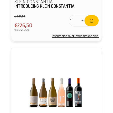
KLEIN CONSTANTIA
INTRODUCING KLEIN CONSTANTIA
€241,54
Normale
Aanbiedingsprijs
prijs
€226,50
Eenheidsprijs
€302,00/l
Informatie over levensmiddelen
Verkoper: