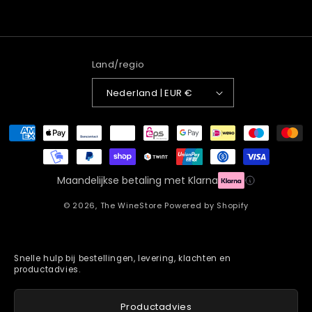
Land/regio
Nederland | EUR €
Betaalmethoden
Maandelijkse betaling met Klarna
© 2026,
The WineStore
Powered by Shopify
Snelle hulp bij bestellingen, levering, klachten en
productadvies.
Productadvies