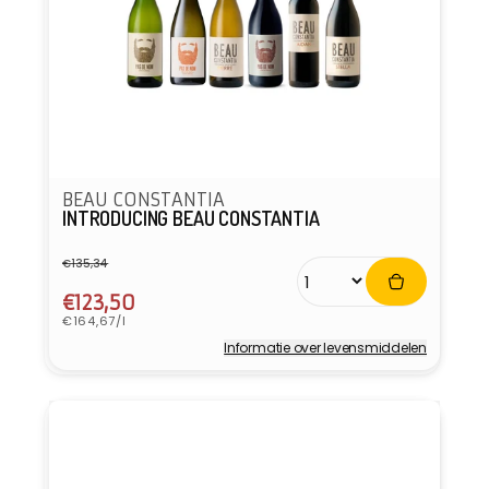
BEAU CONSTANTIA
INTRODUCING BEAU CONSTANTIA
€135,34
Normale
Aanbiedingsprijs
prijs
€123,50
Eenheidsprijs
€164,67/l
Informatie over levensmiddelen
Verkoper: