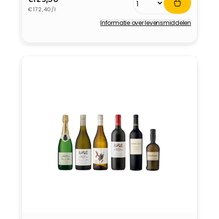
Eenheidsprijs
prijs
€172,40/l
Informatie over levensmiddelen
Verkoper: