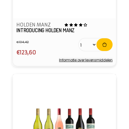
HOLDEN MANZ
INTRODUCING HOLDEN MANZ
€134,42
Normale
Aanbiedingsprijs
prijs
€123,60
Informatie over levensmiddelen
Verkoper: