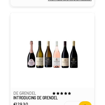
Verkoper:
DE GRENDEL
INTRODUCING DE GRENDEL
Normale
€129,30