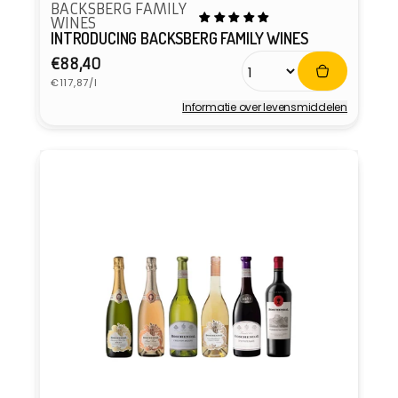
BACKSBERG FAMILY
WINES
INTRODUCING BACKSBERG FAMILY WINES
Normale
€88,40
Eenheidsprijs
prijs
€117,87/l
Informatie over levensmiddelen
Verkoper: