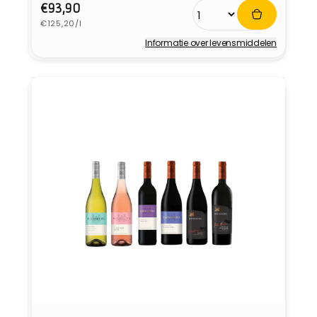
Normale
€93,90
Eenheidsprijs
prijs
€125,20/l
Informatie over levensmiddelen
Verkoper: