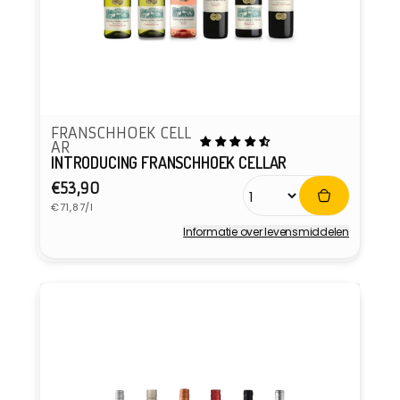
FRANSCHHOEK CELL
AR
INTRODUCING FRANSCHHOEK CELLAR
Normale
€53,90
Eenheidsprijs
prijs
€71,87/l
Informatie over levensmiddelen
Verkoper: