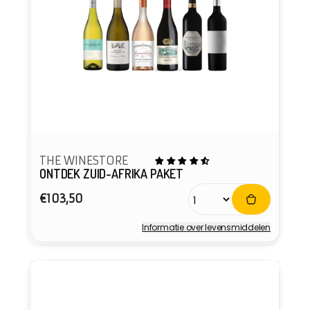
THE WINESTORE
ONTDEK ZUID-AFRIKA PAKET
Normale
€103,50
prijs
Informatie over levensmiddelen
Verkoper: