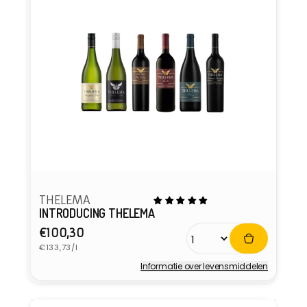
THELEMA
INTRODUCING THELEMA
Normale
€100,30
Eenheidsprijs
prijs
€133,73/l
Informatie over levensmiddelen
Verkoper: