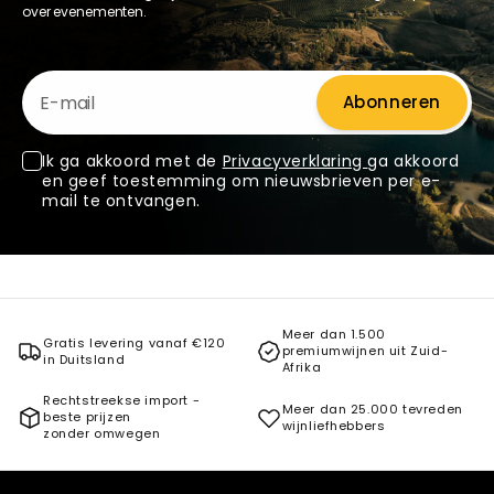
over evenementen.
E-mail
Abonneren
Ik ga akkoord met de
Privacyverklaring
ga akkoord
en geef toestemming om nieuwsbrieven per e-
mail te ontvangen.
Meer dan 1.500
Gratis levering vanaf €120
premiumwijnen uit Zuid-
in Duitsland
Afrika
Rechtstreekse import -
Meer dan 25.000 tevreden
beste prijzen
wijnliefhebbers
zonder omwegen