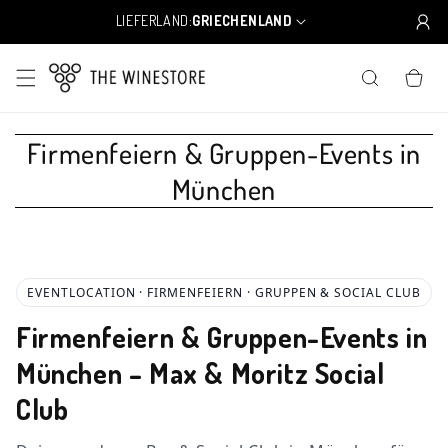
Direkt
zum
LIEFERLAND:
GRIECHENLAND
L
Inhalt
a
n
WARENKO
d
/
R
e
Firmenfeiern & Gruppen-Events in
g
München
i
o
n
EVENTLOCATION · FIRMENFEIERN · GRUPPEN & SOCIAL CLUB
Firmenfeiern & Gruppen-Events in
München – Max & Moritz Social
Club