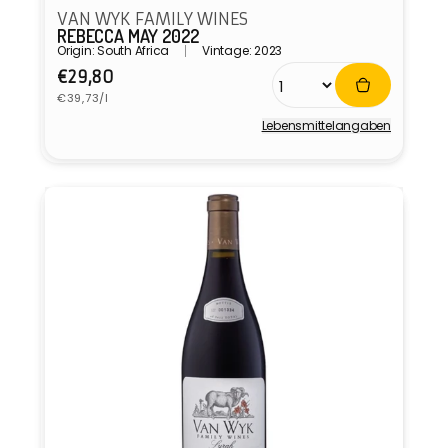
VAN WYK FAMILY WINES
REBECCA MAY 2022
Origin: South Africa
Vintage: 2023
Normaler
€29,80
Grundpreis
Preis
€39,73/l
Lebensmittel­angaben
Anbieter: