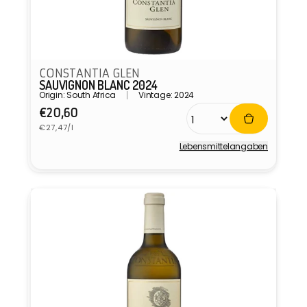
CONSTANTIA GLEN
SAUVIGNON BLANC 2024
Origin: South Africa
Vintage: 2024
Normaler
€20,60
Grundpreis
Preis
€27,47/l
Lebensmittel­angaben
Anbieter: