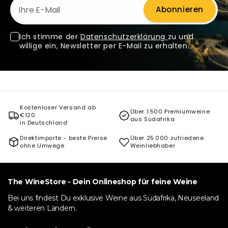
Abonnieren
Ich stimme der
Datenschutzerklärung
zu und
willige ein, Newsletter per E-Mail zu erhalten.
Kostenloser Versand ab
Über 1.500 Premiumweine
€120
aus Südafrika
in Deutschland
Direktimporte - beste Preise
Über 25.000 zufriedene
ohne Umwege
Weinliebhaber
The WineStore - Dein Onlineshop für feine Weine
Bei uns findest Du exklusive Weine aus Südafrika, Neuseeland
& weiteren Ländern.