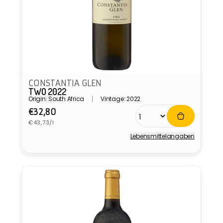
CONSTANTIA GLEN
TWO 2022
Origin: South Africa
Vintage: 2022
Normaler
€32,80
Grundpreis
Preis
€43,73/l
Lebensmittel­angaben
Anbieter: