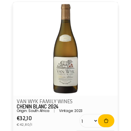
VAN WYK FAMILY WINES
CHENIN BLANC 2024
Origin: South Africa
Vintage: 2023
Normaler
€32,10
Grundpreis
Preis
€42,80/l