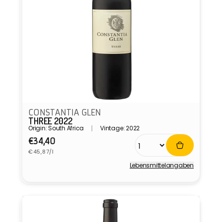
CONSTANTIA GLEN
THREE 2022
Origin: South Africa
Vintage: 2022
Normaler
€34,40
Grundpreis
Preis
€45,87/l
Lebensmittel­angaben
Anbieter: