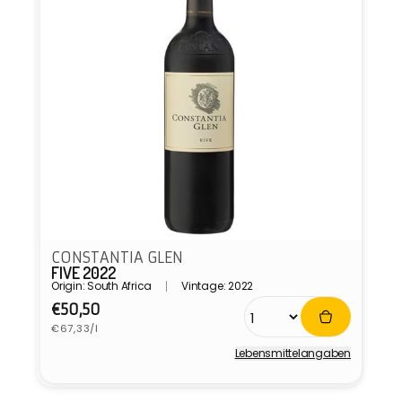
CONSTANTIA GLEN
FIVE 2022
Origin: South Africa
Vintage: 2022
Normaler
€50,50
Grundpreis
Preis
€67,33/l
Lebensmittel­angaben
Anbieter: