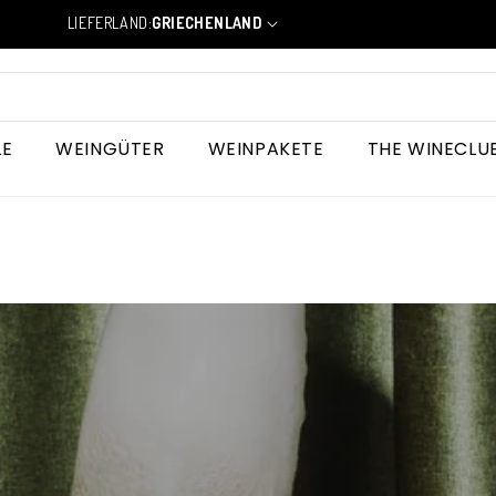
LIEFERLAND:
GRIECHENLAND
L
a
n
d
/
R
LE
WEINGÜTER
WEINPAKETE
THE WINECLU
e
g
i
o
n