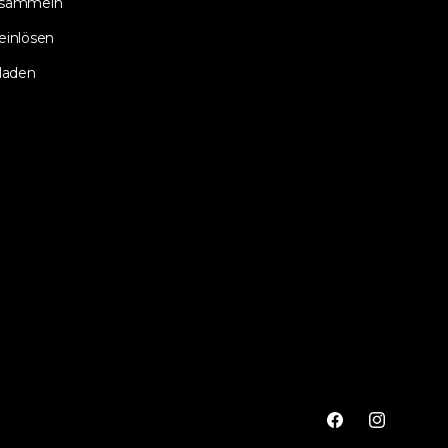
 sammeln
einlösen
laden
Facebook
Instagram