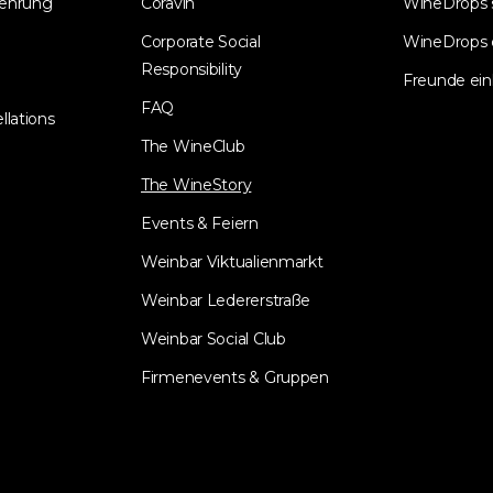
lehrung
Coravin
WineDrops
Corporate Social
WineDrops 
Responsibility
Freunde ein
FAQ
llations
The WineClub
The WineStory
Events & Feiern
Weinbar Viktualienmarkt
Weinbar Ledererstraße
Weinbar Social Club
Firmenevents & Gruppen