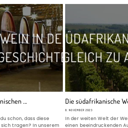
ischen ...
Die südafrikanische We
8. NOVEMBER 2023
 du schon, dass diese
In der weiten Welt der We
n sich tragen? In unserem
einen beeindruckenden Auf