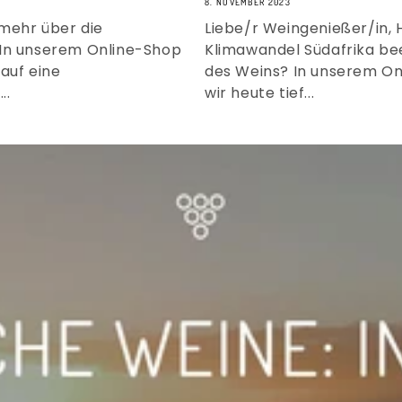
8. NOVEMBER 2023
mehr über die
Liebe/r Weingenießer/in, H
 In unserem Online-Shop
Klimawandel Südafrika bee
auf eine
des Weins? In unserem On
..
wir heute tief...