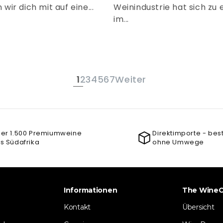
ir dich mit auf eine...
Weinindustrie hat sich zu
im...
1
2
3
4
5
6
7
Weiter
er 1.500 Premiumweine
Direktimporte - bes
s Südafrika
ohne Umwege
Informationen
The WineC
Kontakt
Übersicht