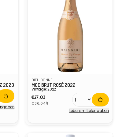
DIEU DONNÉ
Z 2023
MCC BRUT ROSÉ 2022
Vintage: 2022
Normaler
€27,03
Grundpreis
Preis
€36,04/l
­angaben
Lebensmittel­angaben
Anbieter: