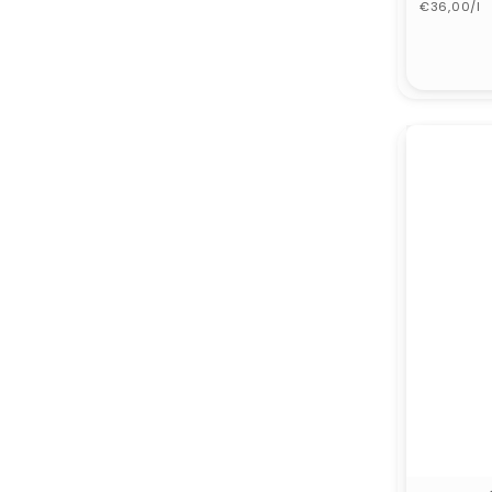
Grundprei
Preis
€36,00/l
Anbiete