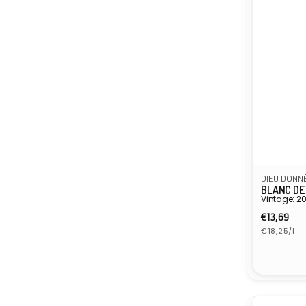
DIEU DONN
BLANC DE
Vintage: 2
Normal
€13,69
Grundprei
Preis
€18,25/l
Anbiete