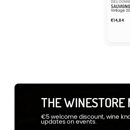
DIEU DONN
SAUVIGNO
Vintage: 2
Normal
€14,84
Preis
Anbiete
THE WINESTORE 
€5 welcome discount, wine know
updates on events.