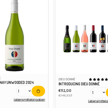
É
DIEU DONNÉ
NAY UNWOODED 2024
INTRODUCING DIEU DONNÉ
er
Normaler
€112,00
s
Grundpreis
Preis
€149,33/l
Lebensmittel­angaben
Lebensmittel
r:
Anbieter: