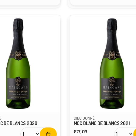
É
DIEU DONNÉ
C DE BLANCS 2020
MCC BLANC DE BLANCS 2021
er
Normaler
€27,03