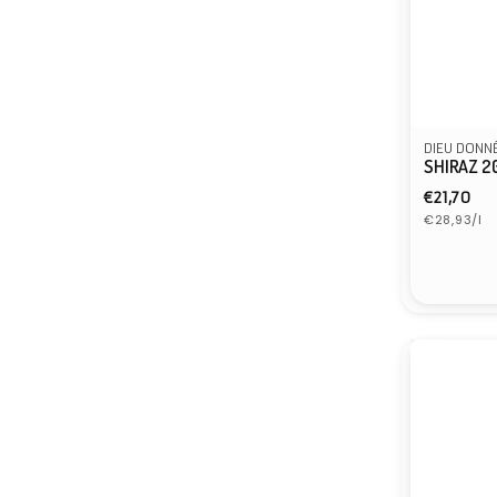
DIEU DONN
SHIRAZ 2
Normal
€21,70
Grundprei
Preis
€28,93/l
Anbiete