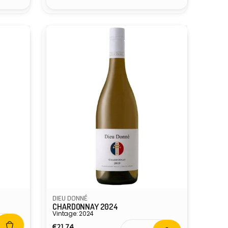
DIEU DONNÉ
CHARDONNAY 2024
Vintage: 2024
Normaler
€21,74