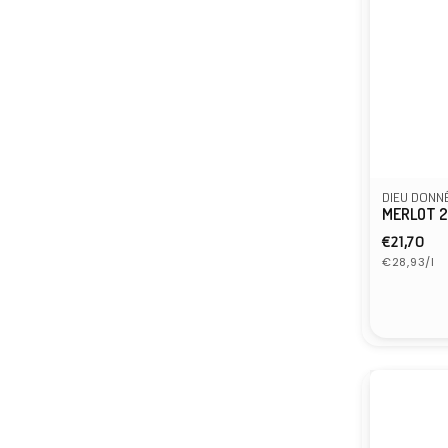
DIEU DONN
MERLOT 2
Normal
€21,70
Grundprei
Preis
€28,93/l
Anbiete