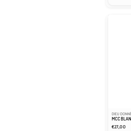
DIEU DONN
MCC BLAN
Normal
€27,00