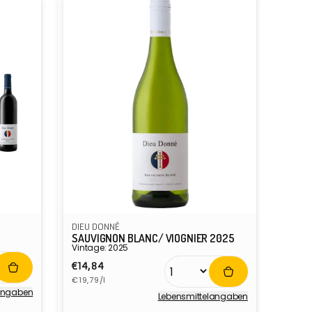
DIEU DONNÉ
SAUVIGNON BLANC/ VIOGNIER 2025
Vintage: 2025
Normaler
€14,84
Grundpreis
Preis
€19,79/l
­angaben
Lebensmittel­angaben
Anbieter: