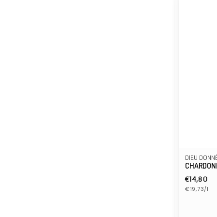
DIEU DONN
CHARDON
Normal
€14,80
Grundprei
Preis
€19,73/l
Anbiete