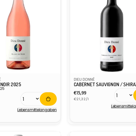
É
DIEU DONNÉ
 NOIR 2025
CABERNET SAUVIGNON / SHIRA
025
Normaler
€15,99
er
Grundpreis
Preis
€21,32/l
s
Lebensmittel
Lebensmittel­angaben
Anbieter:
r: