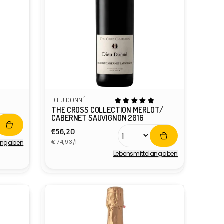
DIEU DONNÉ
THE CROSS COLLECTION MERLOT/
CABERNET SAUVIGNON 2016
Normaler
€56,20
Grundpreis
Preis
€74,93/l
­angaben
Lebensmittel­angaben
Anbieter: