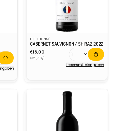
DIEU DONNÉ
CABERNET SAUVIGNON / SHIRAZ 2022
Normaler
€16,00
Grundpreis
Preis
€21,33/l
Lebensmittel­angaben
­angaben
Anbieter: