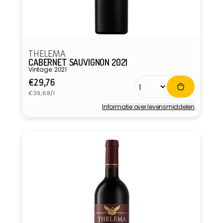
THELEMA
CABERNET SAUVIGNON 2021
Vintage: 2021
Normale
€29,76
Eenheidsprijs
prijs
€39,68/l
Informatie over levensmiddelen
Verkoper: