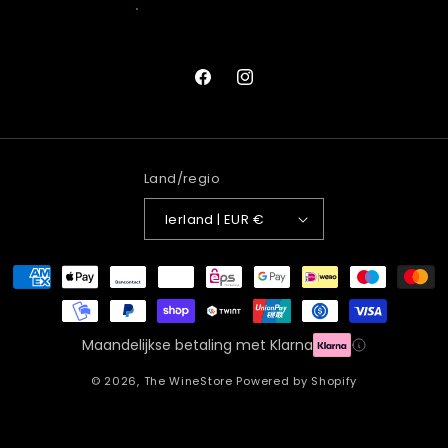
Facebook
Instagram
Land/regio
Ierland | EUR €
Betaalmethoden
Maandelijkse betaling met Klarna
© 2026,
The WineStore
Powered by Shopify