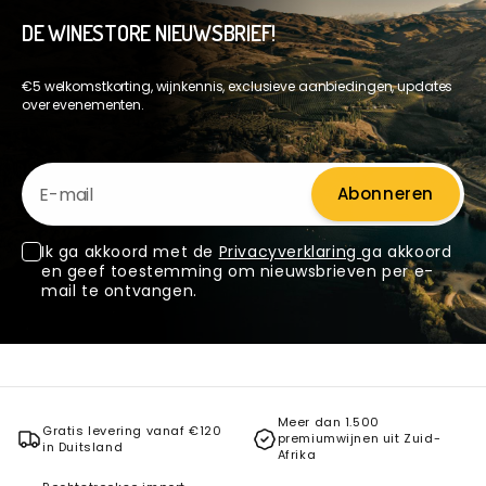
DE WINESTORE NIEUWSBRIEF!
€5 welkomstkorting, wijnkennis, exclusieve aanbiedingen, updates
over evenementen.
E-mail
Abonneren
Ik ga akkoord met de
Privacyverklaring
ga akkoord
en geef toestemming om nieuwsbrieven per e-
mail te ontvangen.
Meer dan 1.500
Gratis levering vanaf €120
premiumwijnen uit Zuid-
in Duitsland
Afrika