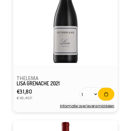
THELEMA
LISA GRENACHE 2021
Normale
€31,80
Eenheidsprijs
prijs
€42,40/l
Informatie over levensmiddelen
Verkoper: