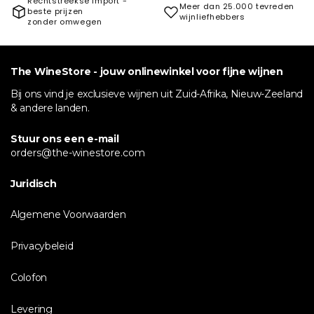
Rechtstreekse import -
Meer dan 25.000 tevreden
beste prijzen
wijnliefhebbers
zonder omwegen
The WineStore - jouw onlinewinkel voor fijne wijnen
Bij ons vind je exclusieve wijnen uit Zuid-Afrika, Nieuw-Zeeland
& andere landen.
Stuur ons een e-mail
orders@the-winestore.com
Juridisch
Algemene Voorwaarden
Privacybeleid
Colofon
Levering