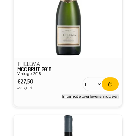
THELEMA
MCC BRUT 2018
Vintage: 2018
Normale
€27,50
Eenheidsprijs
prijs
€36,67/l
Informatie over levensmiddelen
Verkoper: