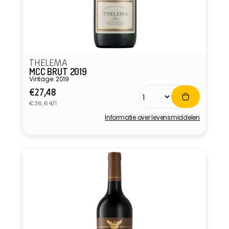
THELEMA
MCC BRUT 2019
Vintage: 2019
Normale
€27,48
Eenheidsprijs
prijs
€36,64/l
Informatie over levensmiddelen
Verkoper: