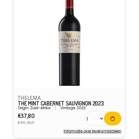
THELEMA
THE MINT CABERNET SAUVIGNON 2023
Origin: Zuid-Afrika
Vintage: 2023
Normale
€37,80
Eenheidsprijs
prijs
€50,40/l
Informatie over levensmiddelen
Verkoper: