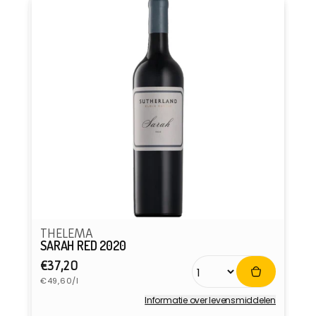
THELEMA
SARAH RED 2020
Normale
€37,20
Eenheidsprijs
prijs
€49,60/l
Informatie over levensmiddelen
Verkoper: