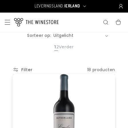
Meteen
naar de
LEVERINGSLAND:
IERLAND
L
content
a
n
WINKELWA
d
/
Sorteer op:
r
e
g
1
2
Verder
i
o
18 producten
Filter