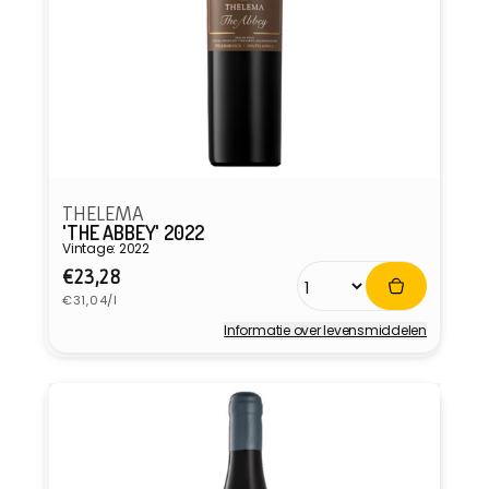
THELEMA
'THE ABBEY' 2022
Vintage: 2022
Normale
€23,28
Eenheidsprijs
prijs
€31,04/l
Informatie over levensmiddelen
Verkoper: