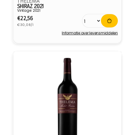
THELEMA
SHIRAZ 2021
Vintage: 2021
Normale
€22,56
Eenheidsprijs
prijs
€30,08/l
Informatie over levensmiddelen
Verkoper: