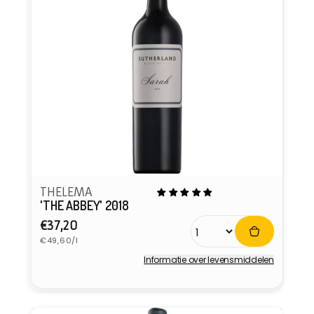
THELEMA
'THE ABBEY' 2018
Normale
€37,20
Eenheidsprijs
prijs
€49,60/l
Informatie over levensmiddelen
Verkoper: