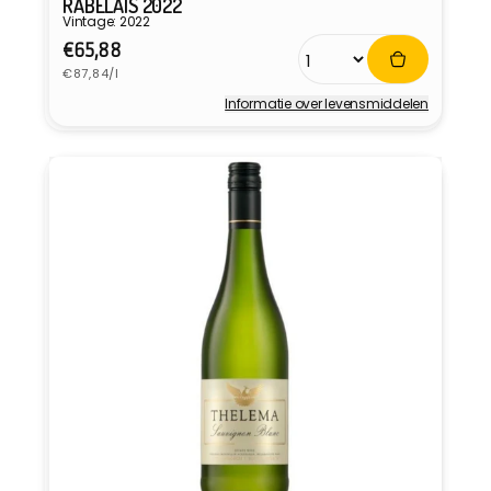
RABELAIS 2022
Vintage: 2022
Normale
€65,88
Eenheidsprijs
prijs
€87,84/l
Informatie over levensmiddelen
Verkoper: