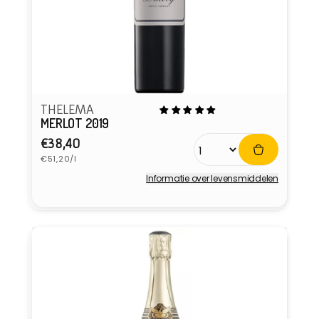
THELEMA
MERLOT 2019
Normale
€38,40
Eenheidsprijs
prijs
€51,20/l
Informatie over levensmiddelen
Verkoper: