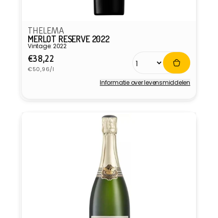
THELEMA
MERLOT RESERVE 2022
Vintage: 2022
Normale
€38,22
Eenheidsprijs
prijs
€50,96/l
Informatie over levensmiddelen
Verkoper: