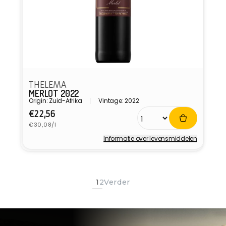
THELEMA
MERLOT 2022
Origin: Zuid-Afrika
Vintage: 2022
Normale
€22,56
Eenheidsprijs
prijs
€30,08/l
Informatie over levensmiddelen
Verkoper:
1
2
Verder