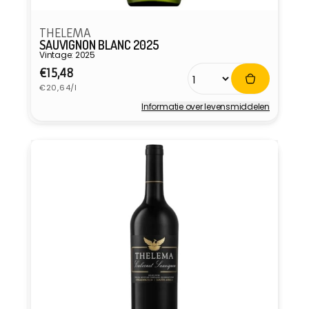
THELEMA
SAUVIGNON BLANC 2025
Vintage: 2025
Normale
€15,48
Eenheidsprijs
prijs
€20,64/l
Informatie over levensmiddelen
Verkoper: