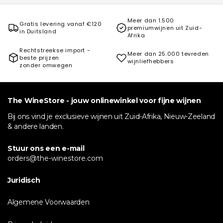
Meer dan 1.500
Gratis levering vanaf €120
premiumwijnen uit Zuid-
in Duitsland
Afrika
Rechtstreekse import -
Meer dan 25.000 tevreden
beste prijzen
wijnliefhebbers
zonder omwegen
The WineStore - jouw onlinewinkel voor fijne wijnen
Bij ons vind je exclusieve wijnen uit Zuid-Afrika, Nieuw-Zeeland
& andere landen.
Stuur ons een e-mail
orders@the-winestore.com
Juridisch
Algemene Voorwaarden