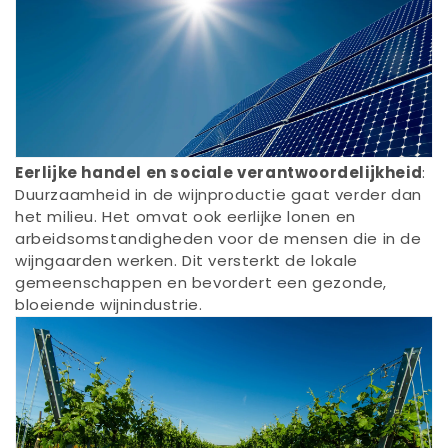
Eerlijke handel en sociale verantwoordelijkheid
:
Duurzaamheid in de wijnproductie gaat verder dan
het milieu. Het omvat ook eerlijke lonen en
arbeidsomstandigheden voor de mensen die in de
wijngaarden werken. Dit versterkt de lokale
gemeenschappen en bevordert een gezonde,
bloeiende wijnindustrie.