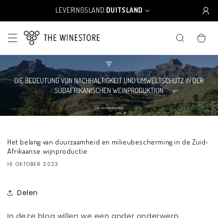
Meteen
naar de
LEVERINGSLAND:
DUITSLAND
L
content
a
n
WINKELWA
d
/
r
e
g
i
o
Het belang van duurzaamheid en milieubescherming in de Zuid-
Afrikaanse wijnproductie
16 OKTOBER 2023
Delen
In deze blog willen we een ander onderwerp