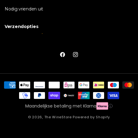
Nodig vrienden uit
Verzendopties
Facebook
Instagram
Betaalmethoden
Maandelijkse betaling met Klarna
© 2026,
The WineStore
Powered by Shopify