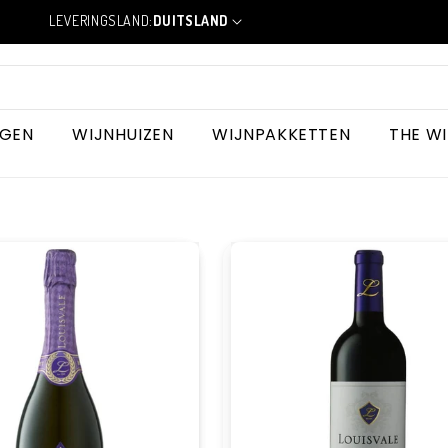
LEVERINGSLAND:
DUITSLAND
L
a
n
d
/
r
NGEN
WIJNHUIZEN
WIJNPAKKETTEN
THE W
e
g
i
o