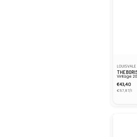
LOUISVALE
THE BORI
Vintage: 2
Normal
€43,40
Eenheidspr
prijs
€57,87/l
Verkope