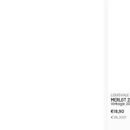
LOUISVALE
MERLOT 
Vintage: 2
Normal
€18,90
Eenheidspr
prijs
€25,20/l
Verkope