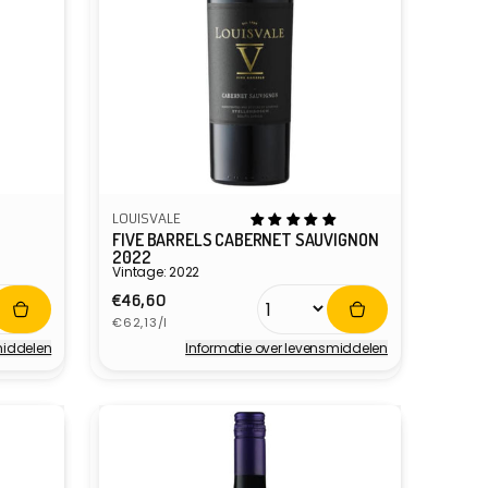
LOUISVALE
FIVE BARRELS CABERNET SAUVIGNON
2022
Vintage: 2022
Normale
€46,60
Eenheidsprijs
prijs
€62,13/l
middelen
Informatie over levensmiddelen
Verkoper: