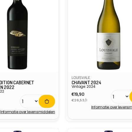
LOUISVALE
EDITION CABERNET
CHAVANT 2024
Vintage: 2024
N 2022
022
Normale
€19,90
e
Eenheidsprijs
prijs
€26,53/l
ijs
Informatie over levens
Verkoper:
Informatie over levensmiddelen
r: