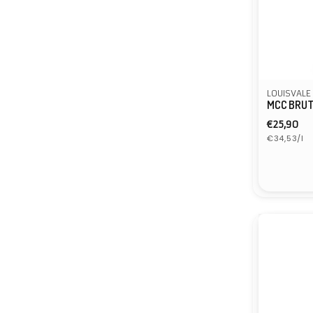
LOUISVALE
MCC BRU
Normal
€25,90
Eenheidspr
prijs
€34,53/l
Verkope