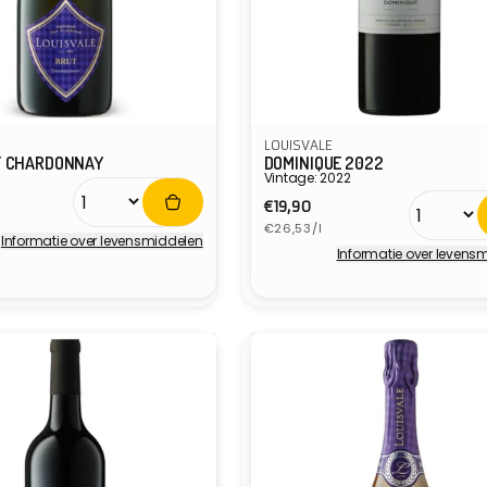
LOUISVALE
T CHARDONNAY
DOMINIQUE 2022
Vintage: 2022
e
Normale
€19,90
ijs
Eenheidsprijs
prijs
€26,53/l
Informatie over levensmiddelen
Informatie over levens
r:
Verkoper: