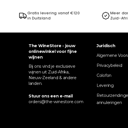
Gratis levering vanaf €120
Meer dan
in Duitsland
Zuid-Afr
The WineStore - jouw
Juridisch
onlinewinkel voor fijne
Algemene Voor
wijnen
Privacybeleid
Bij ons vind je exclusieve
wijnen uit Zuid-Afrika,
Colofon
Nieuw-Zeeland & andere
landen.
Levering
Retourzendinge
Stuur ons een e-mail
orders@the-winestore.com
annuleringen