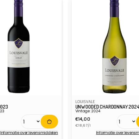
LOUISVALE
2023
UNWOODED CHARDONNAY 202
023
Vintage: 2024
e
Normale
€14,00
ijs
Eenheidsprijs
prijs
€18,67/l
Informatie over levensmiddelen
Informatie over levens
r:
Verkoper: