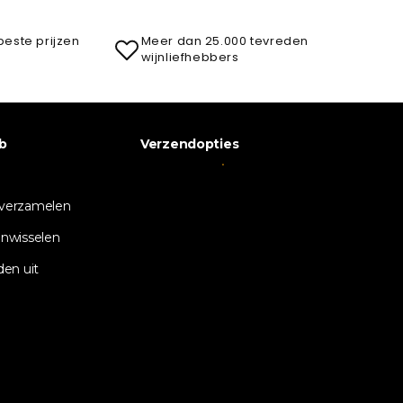
beste prijzen
Meer dan 25.000 tevreden
wijnliefhebbers
b
Verzendopties
verzamelen
nwisselen
den uit