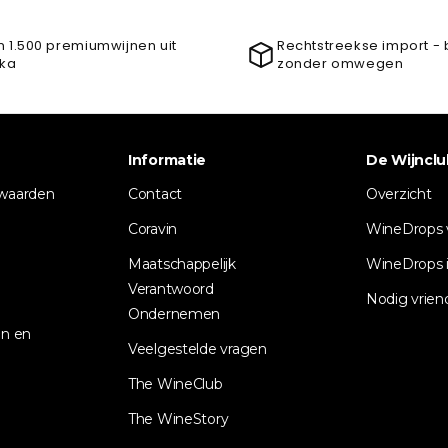
 1.500 premiumwijnen uit
Rechtstreekse import - 
ika
zonder omwegen
Informatie
De Wijnclu
waarden
Contact
Overzicht
Coravin
WineDrops 
Maatschappelijk
WineDrops i
Verantwoord
Nodig vrien
Ondernemen
n en
Veelgestelde vragen
The WineClub
The WineStory