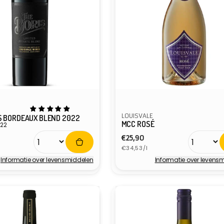
LOUISVALE
S BORDEAUX BLEND 2022
MCC ROSÉ
022
e
Normale
€25,90
ijs
Eenheidsprijs
prijs
€34,53/l
Informatie over levensmiddelen
Informatie over levens
r:
Verkoper: