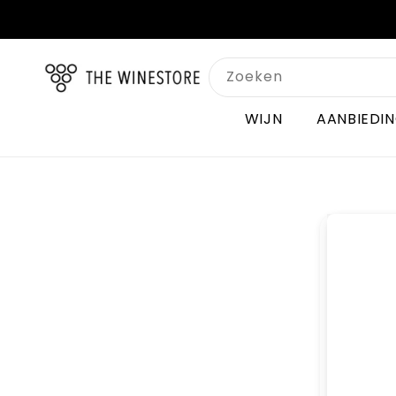
Meteen
naar de
content
Zoeken
WIJN
AANBIEDI