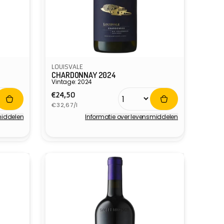
LOUISVALE
CHARDONNAY 2024
Vintage: 2024
Normale
€24,50
Eenheidsprijs
prijs
€32,67/l
middelen
Informatie over levensmiddelen
Verkoper: