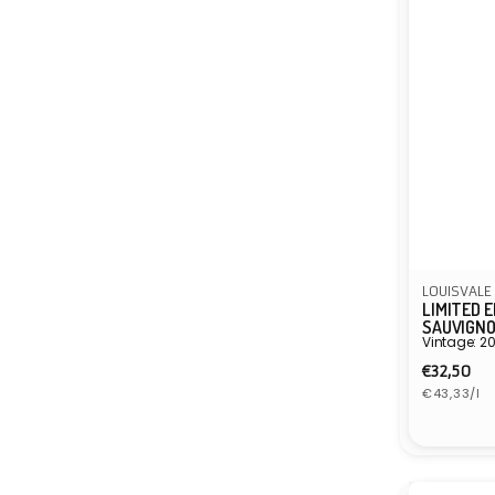
LOUISVALE
LIMITED 
SAUVIGNO
Vintage: 2
Normal
€32,50
Eenheidspr
prijs
€43,33/l
Verkope