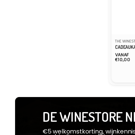
THE WINES
CADEAUK
VANAF
Normal
€10,00
prijs
Verkope
DE WINESTORE N
€5 welkomstkorting, wijnkennis