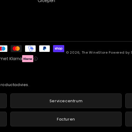
Groepen
© 2026,
The WineStore
Powered by 
 met Klarna
 productadvies.
Servicecentrum
Facturen