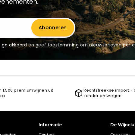
evenementen.
Abonneren
g
ga akkoord en geef toestemming om nieuwsbrieven per e
 1.500 premiumwijnen uit
Rechtstreekse import - 
ika
zonder omwegen
Informatie
De Wijnclu