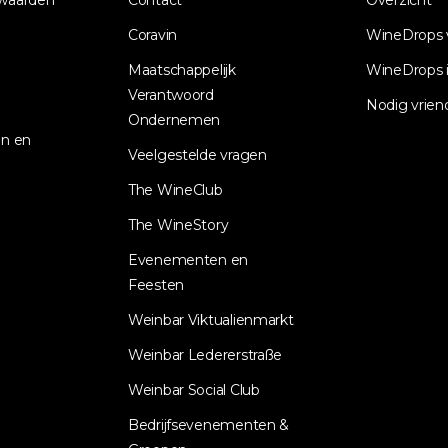
waarden
Contact
Overzicht
Coravin
WineDrops 
Maatschappelijk
WineDrops i
Verantwoord
Nodig vrien
Ondernemen
n en
Veelgestelde vragen
The WineClub
The WineStory
Evenementen en
Feesten
Weinbar Viktualienmarkt
Weinbar Ledererstraße
Weinbar Social Club
Bedrijfsevenementen &