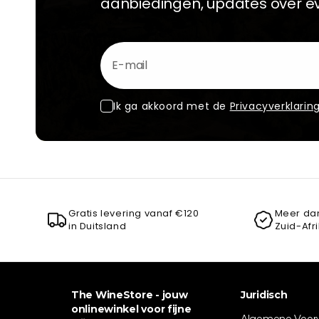
aanbiedingen, updates over 
E-mail
Ik ga akkoord met de
Privacyverklarin
Gratis levering vanaf €120
Meer dan
in Duitsland
Zuid-Afr
The WineStore - jouw
Juridisch
onlinewinkel voor fijne