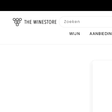
Meteen
naar de
content
Zoeken
WIJN
AANBIEDI