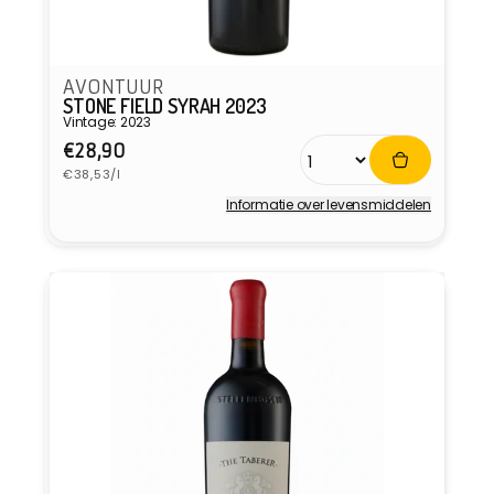
AVONTUUR
STONE FIELD SYRAH 2023
Vintage: 2023
Normale
€28,90
Eenheidsprijs
prijs
€38,53/l
Informatie over levensmiddelen
Verkoper: