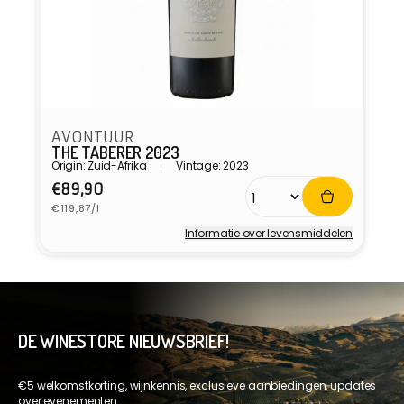
AVONTUUR
THE TABERER 2023
Origin: Zuid-Afrika
Vintage: 2023
Normale
€89,90
Eenheidsprijs
prijs
€119,87/l
Informatie over levensmiddelen
Verkoper:
DE WINESTORE NIEUWSBRIEF!
€5 welkomstkorting, wijnkennis, exclusieve aanbiedingen, updates
over evenementen.