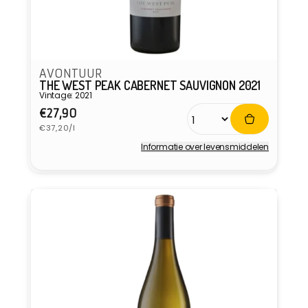
AVONTUUR
THE WEST PEAK CABERNET SAUVIGNON 2021
Vintage: 2021
Normale
€27,90
Eenheidsprijs
prijs
€37,20/l
Informatie over levensmiddelen
Verkoper: