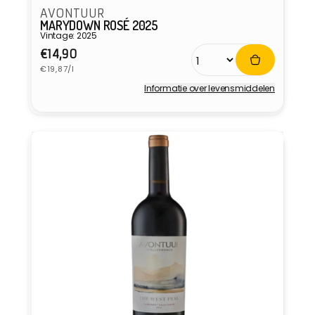
AVONTUUR
MARYDOWN ROSÉ 2025
Vintage: 2025
Normale
€14,90
Eenheidsprijs
prijs
€19,87/l
Informatie over levensmiddelen
Verkoper: