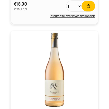
Normale
€18,90
Eenheidsprijs
prijs
€25,20/l
Informatie over levensmiddelen
Verkoper: