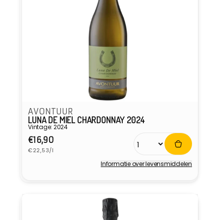
AVONTUUR
LUNA DE MIEL CHARDONNAY 2024
Vintage: 2024
Normale
€16,90
Eenheidsprijs
prijs
€22,53/l
Informatie over levensmiddelen
Verkoper: