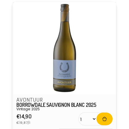
AVONTUUR
BORROWDALE SAUVIGNON BLANC 2025
Vintage: 2025
Normale
€14,90
Eenheidsprijs
prijs
€19,87/l