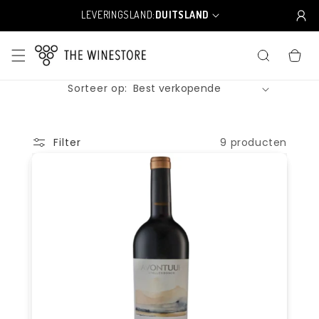
Meteen
naar de
LEVERINGSLAND:
DUITSLAND
L
content
a
n
WINKELWA
d
/
Sorteer op:
r
e
g
i
9 producten
Filter
o