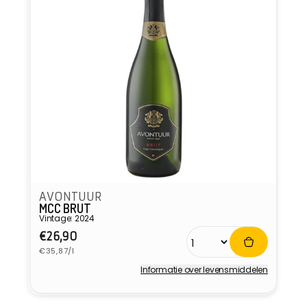
AVONTUUR
MCC BRUT
Vintage: 2024
Normale
€26,90
Eenheidsprijs
prijs
€35,87/l
Informatie over levensmiddelen
Verkoper: