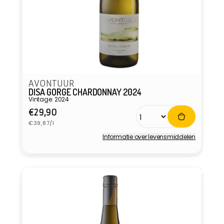
AVONTUUR
DISA GORGE CHARDONNAY 2024
Vintage: 2024
Normale
€29,90
Eenheidsprijs
prijs
€39,87/l
Informatie over levensmiddelen
Verkoper: