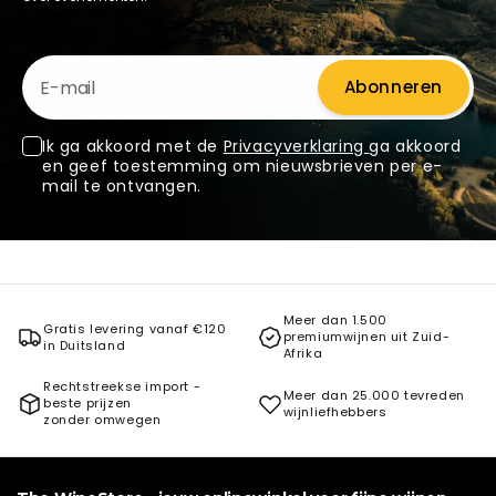
E-mail
Abonneren
Ik ga akkoord met de
Privacyverklaring
ga akkoord
en geef toestemming om nieuwsbrieven per e-
mail te ontvangen.
Meer dan 1.500
Gratis levering vanaf €120
premiumwijnen uit Zuid-
in Duitsland
Afrika
Rechtstreekse import -
Meer dan 25.000 tevreden
beste prijzen
wijnliefhebbers
zonder omwegen