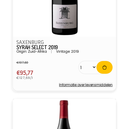
SAXENBURG
SYRAH SELECT 2019
Origin: Zuid-Afrika
Vintage: 2019
€107,60
Normale
Aanbiedingsprijs
prijs
€95,77
Eenheidsprijs
€127,69/l
Informatie over levensmiddelen
Verkoper: