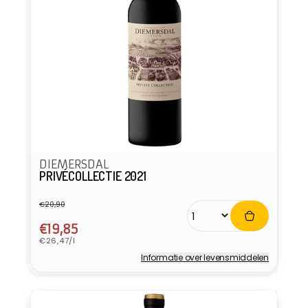
DIEMERSDAL
PRIVÉCOLLECTIE 2021
€20,90
Normale
Aanbiedingsprijs
prijs
€19,85
Eenheidsprijs
€26,47/l
Informatie over levensmiddelen
Verkoper: