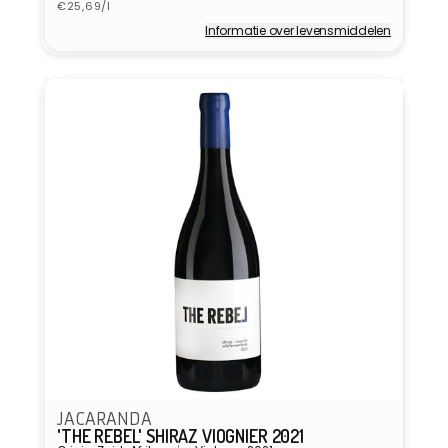
Eenheidsprijs
€25,69/l
Informatie over levensmiddelen
Verkoper:
JACARANDA
'THE REBEL' SHIRAZ VIOGNIER 2021