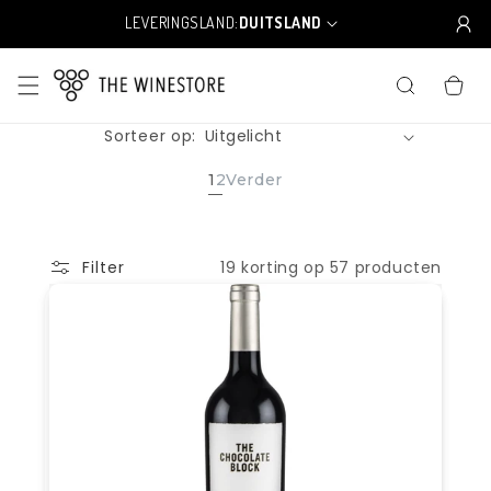
Meteen
naar de
LEVERINGSLAND:
DUITSLAND
L
content
a
n
WINKELWA
d
/
Sorteer op:
r
e
g
1
2
Verder
i
o
19 korting op 57 producten
Filter