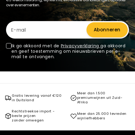
over evenementen.
E-mail
Abonneren
Ik ga akkoord met de
Privacyverklaring
ga akkoord
en geef toestemming om nieuwsbrieven per e-
mail te ontvangen.
Meer dan 1.500
Gratis levering vanaf €120
premiumwijnen uit Zuid-
in Duitsland
Afrika
Rechtstreekse import -
Meer dan 25.000 tevreden
beste prijzen
wijnliefhebbers
zonder omwegen