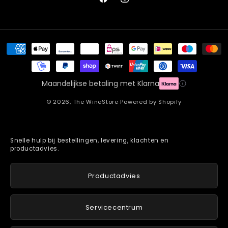
Facebook
Instagram
Betaalmethoden
Maandelijkse betaling met Klarna
© 2026,
The WineStore
Powered by Shopify
Snelle hulp bij bestellingen, levering, klachten en
productadvies.
Productadvies
Servicecentrum