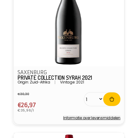
SAXENBURG
PRIVATE COLLECTION SYRAH 2021
Origin: Zuid-Afrika
Vintage: 2021
€30,30
Normale
Aanbiedingsprijs
prijs
€26,97
Eenheidsprijs
€35,96/l
Informatie over levensmiddelen
Verkoper: