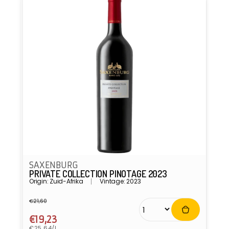
SAXENBURG
PRIVATE COLLECTION PINOTAGE 2023
Origin: Zuid-Afrika
Vintage: 2023
€21,60
Normale
Aanbiedingsprijs
prijs
€19,23
Eenheidsprijs
€25,64/l