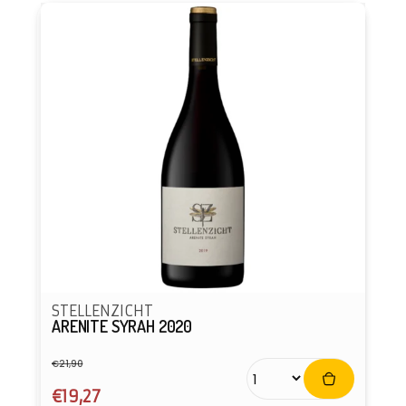
STELLENZICHT
ARENITE SYRAH 2020
€21,90
Normale
Aanbiedingsprijs
prijs
€19,27