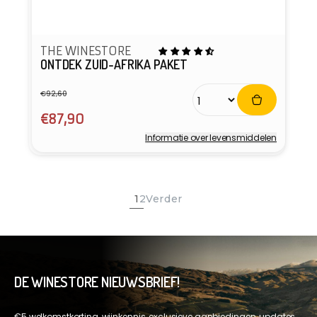
THE WINESTORE
ONTDEK ZUID-AFRIKA PAKET
€92,60
Normale
Aanbiedingsprijs
prijs
€87,90
Informatie over levensmiddelen
Verkoper:
1
2
Verder
DE WINESTORE NIEUWSBRIEF!
€5 welkomstkorting, wijnkennis, exclusieve aanbiedingen, updates