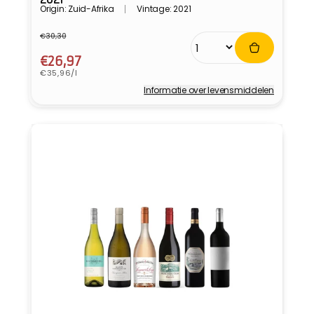
Origin: Zuid-Afrika
Vintage: 2021
€30,30
Normale
Aanbiedingsprijs
prijs
€26,97
Eenheidsprijs
€35,96/l
Informatie over levensmiddelen
Verkoper: