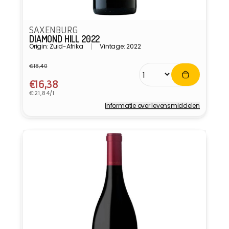
SAXENBURG
DIAMOND HILL 2022
Origin: Zuid-Afrika
Vintage: 2022
€18,40
Normale
Aanbiedingsprijs
prijs
€16,38
Eenheidsprijs
€21,84/l
Informatie over levensmiddelen
Verkoper: