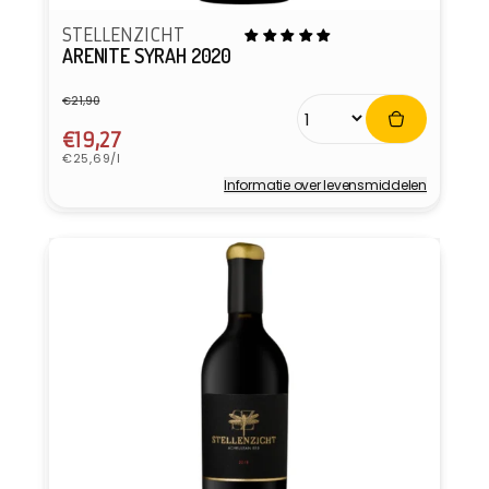
STELLENZICHT
ARENITE SYRAH 2020
€21,90
Normale
Aanbiedingsprijs
prijs
€19,27
Eenheidsprijs
€25,69/l
Informatie over levensmiddelen
Verkoper: