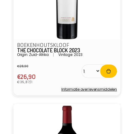
BOEKENHOUTSKLOOF
THE CHOCOLATE BLOCK 2023
Origin: Zuid-Afrika
Vintage: 2023
€28,90
Normale
Aanbiedingsprijs
prijs
€26,90
Eenheidsprijs
€35,87/l
Informatie over levensmiddelen
Verkoper: