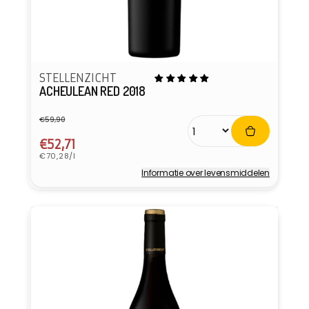
STELLENZICHT
ACHEULEAN RED 2018
€59,90
Normale
Aanbiedingsprijs
prijs
€52,71
Eenheidsprijs
€70,28/l
Informatie over levensmiddelen
Verkoper: