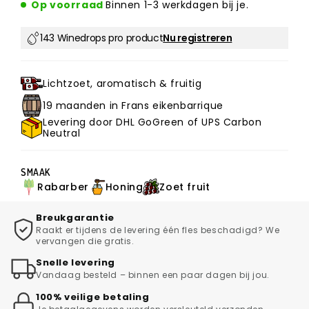
Op voorraad
Binnen 1-3 werkdagen bij je.
143 Winedrops pro product
Nu registreren
Lichtzoet, aromatisch & fruitig
19 maanden in Frans eikenbarrique
Levering door DHL GoGreen of UPS Carbon
Neutral
SMAAK
Rabarber
Honing
Zoet fruit
Breukgarantie
Raakt er tijdens de levering één fles beschadigd? We
vervangen die gratis.
Snelle levering
Vandaag besteld – binnen een paar dagen bij jou.
100% veilige betaling