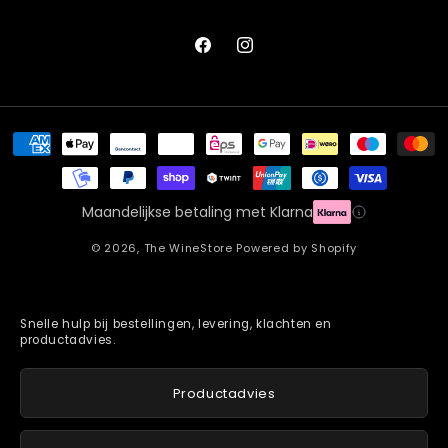
Facebook
Instagram
Betaalmethoden
Maandelijkse betaling met Klarna
© 2026,
The WineStore
Powered by Shopify
Snelle hulp bij bestellingen, levering, klachten en
productadvies.
Productadvies