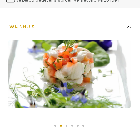
Je betaalgegevens worden versleuteld verzonden.
WIJNHUIS
PROEFNOTITIE
DRUIVENSOORT
FACTSHEET
BEOORDELINGEN
VERZENDKOSTEN