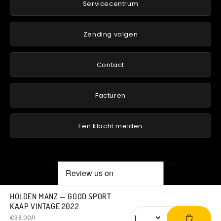
Servicecentrum
Zending volgen
Contact
Facturen
Een klacht melden
HOLDEN MANZ — GOOD SPORT
KAAP VINTAGE 2022
Normale
Aanbiedingsprijs
Aantal
€38,00/l