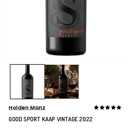
Media
1
openen
in
i
modaal
Holden Manz
GOOD SPORT KAAP VINTAGE 2022