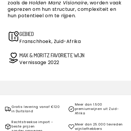
zoals de
Holden Manz Visionaire
, worden vaak
geprezen om hun structuur, complexiteit en
hun potentieel om te rijpen.
GEBIED
Franschhoek, Zuid-Afrika
MAX & MORITZ FAVORIETE WIJN
Vernissage 2022
Meer dan 1.500
Gratis levering vanaf €120
premiumwijnen uit Zuid-
in Duitsland
Afrika
Rechtstreekse import -
Meer dan 25.000 tevreden
beste prijzen
wijnliefhebbers
zonder omwegen