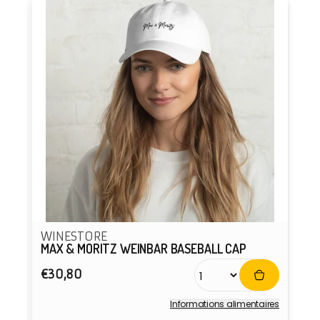
WINESTORE
MAX & MORITZ WEINBAR BASEBALL CAP
Prix
€30,80
habituel
Informations alimentaires
Fournisseur :