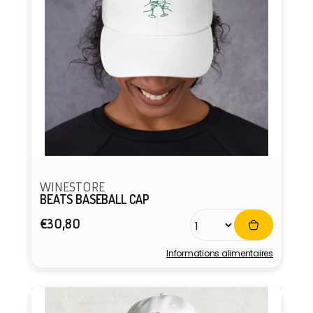
WINESTORE
BEATS BASEBALL CAP
Prix
€30,80
habituel
Informations alimentaires
Fournisseur :