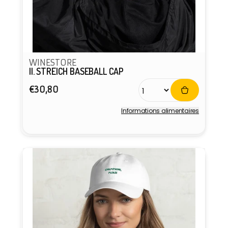
WINESTORE
II. STREICH BASEBALL CAP
Prix
€30,80
habituel
Informations alimentaires
Fournisseur :