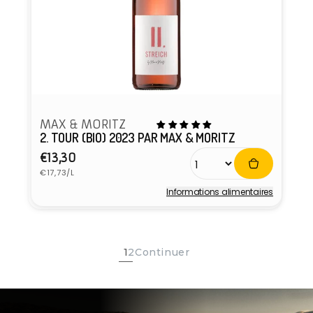
MAX & MORITZ
2. TOUR (BIO) 2023 PAR MAX & MORITZ
Prix
€13,30
Prix
habituel
€17,73/L
unitaire
Informations alimentaires
Fournisseur :
1
2
Continuer