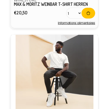
WINESTORE
MAX & MORITZ WEINBAR T-SHIRT HERREN
Prix
€20,50
habituel
Informations alimentaires
Fournisseur :