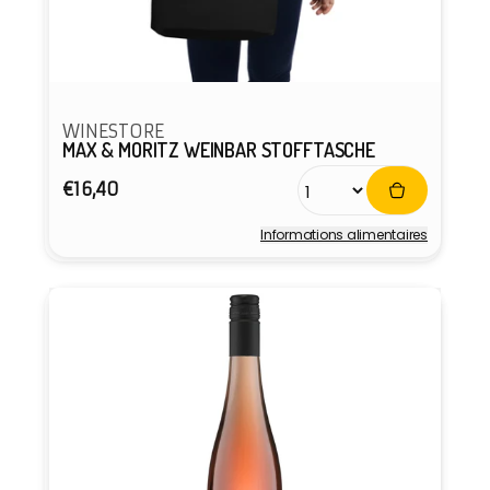
WINESTORE
MAX & MORITZ WEINBAR STOFFTASCHE
Prix
€16,40
habituel
Informations alimentaires
Fournisseur :