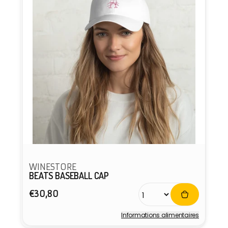
WINESTORE
BEATS BASEBALL CAP
Prix
€30,80
habituel
Informations alimentaires
Fournisseur :