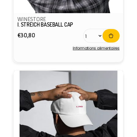
WINESTORE
I. STREICH BASEBALL CAP
Prix
€30,80
habituel
Informations alimentaires
Fournisseur :