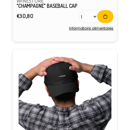
WINESTORE
"CHAMPAGNE" BASEBALL CAP
Prix
€30,80
habituel
Informations alimentaires
Fournisseur :