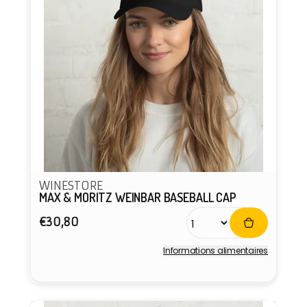
WINESTORE
MAX & MORITZ WEINBAR BASEBALL CAP
Prix
€30,80
habituel
Informations alimentaires
Fournisseur :