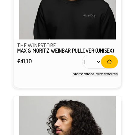
THE WINESTORE
MAX & MORITZ WEINBAR PULLOVER (UNISEX)
Prix
€41,10
habituel
Informations alimentaires
Fournisseur :