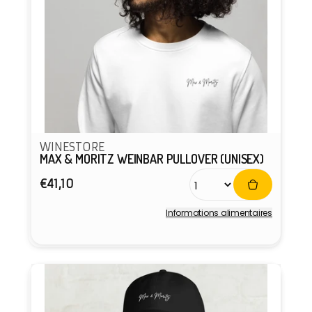
WINESTORE
MAX & MORITZ WEINBAR PULLOVER (UNISEX)
Prix
€41,10
habituel
Informations alimentaires
Fournisseur :