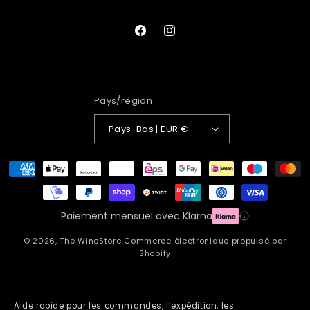
Facebook
Instagram
Pays/région
Pays-Bas | EUR €
Moyens
de
paiement
Paiement mensuel avec Klarna
© 2026,
The WineStore
Commerce électronique propulsé par
Shopify
Aide rapide pour les commandes, l’expédition, les