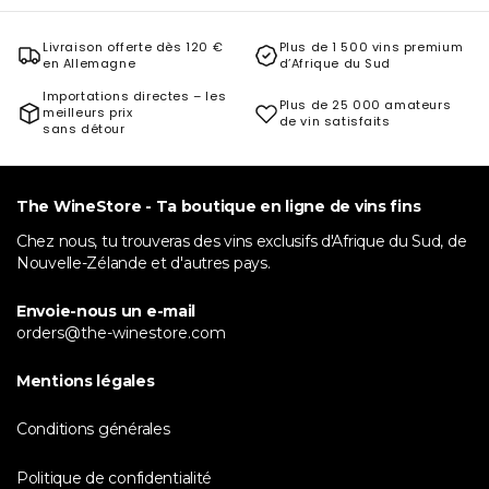
Livraison offerte dès 120 €
Plus de 1 500 vins premium
en Allemagne
d’Afrique du Sud
Importations directes – les
Plus de 25 000 amateurs
meilleurs prix
de vin satisfaits
sans détour
The WineStore - Ta boutique en ligne de vins fins
Chez nous, tu trouveras des vins exclusifs d'Afrique du Sud, de
Nouvelle-Zélande et d'autres pays.
Envoie-nous un e-mail
orders@the-winestore.com
Mentions légales
Conditions générales
Politique de confidentialité