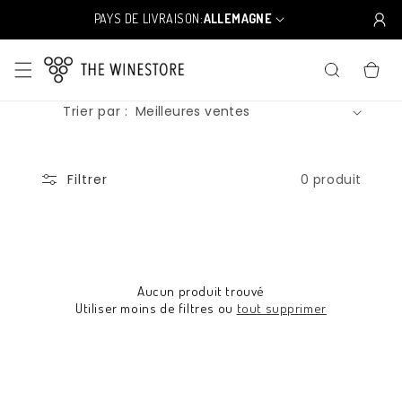
et
passer
PAYS DE LIVRAISON:
ALLEMAGNE
P
au
a
contenu
y
PANIER
s
/
Trier par :
r
é
g
i
0 produit
Filtrer
o
n
Aucun produit trouvé
Utiliser moins de filtres ou
tout supprimer