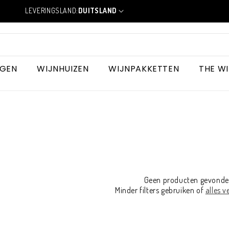
LEVERINGSLAND:
DUITSLAND
L
a
n
d
/
r
NGEN
WIJNHUIZEN
WIJNPAKKETTEN
THE W
e
g
i
o
Geen producten gevond
Minder filters gebruiken of
alles v