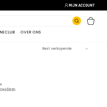
MIJN ACCOUNT
WINKELWAGEN
INECLUB
OVER ONS
en
erwijderen