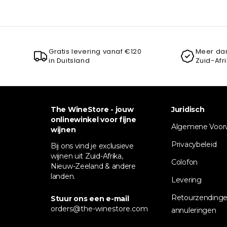
Gratis levering vanaf €120
Meer dan
in Duitsland
Zuid-Afr
The WineStore - jouw
Juridisch
onlinewinkel voor fijne
Algemene Voor
wijnen
Privacybeleid
Bij ons vind je exclusieve
wijnen uit Zuid-Afrika,
Colofon
Nieuw-Zeeland & andere
landen.
Levering
Retourzendinge
Stuur ons een e-mail
orders@the-winestore.com
annuleringen