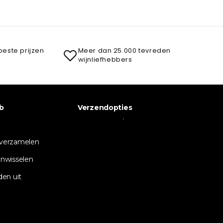
beste prijzen
Meer dan 25.000 tevreden
wijnliefhebbers
b
Verzendopties
verzamelen
nwisselen
den uit