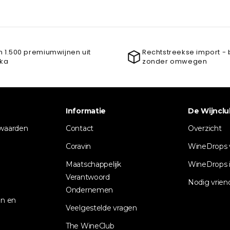
 1.500 premiumwijnen uit
Rechtstreekse import - 
ika
zonder omwegen
Informatie
De Wijnclu
waarden
Contact
Overzicht
Coravin
WineDrops 
Maatschappelijk
WineDrops i
Verantwoord
Nodig vrien
Ondernemen
n en
Veelgestelde vragen
The WineClub