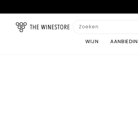
Meteen
naar de
content
Zoeken
WIJN
AANBIEDI