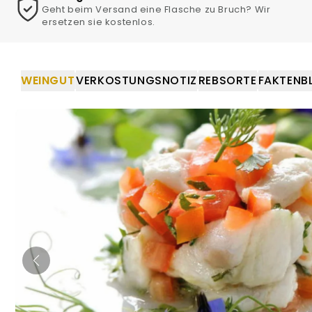
in
Geht beim Versand eine Flasche zu Bruch? Wir
Modal
ersetzen sie kostenlos.
öffnen
WEINGUT
VERKOSTUNGSNOTIZ
REBSORTE
FAKTENB