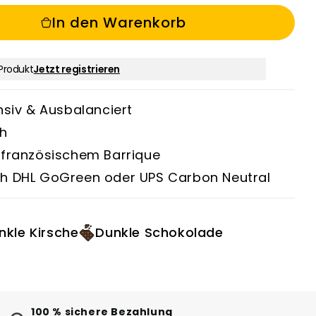
In den Warenkorb
Produkt
Jetzt registrieren
nsiv & Ausbalanciert
ah
 französischem Barrique
h DHL GoGreen oder UPS Carbon Neutral
nkle Kirsche
Dunkle Schokolade
100 % sichere Bezahlung