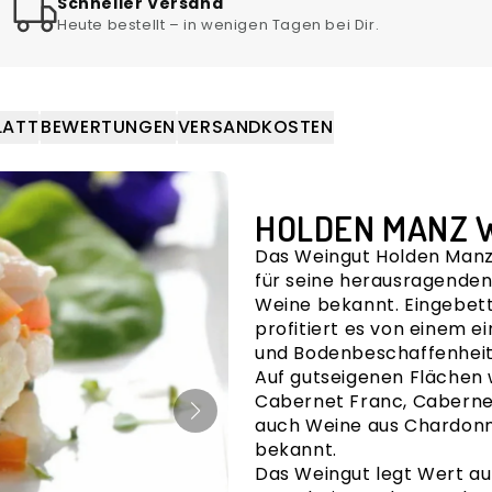
Schneller Versand
Heute bestellt – in wenigen Tagen bei Dir.
LATT
BEWERTUNGEN
VERSANDKOSTEN
HOLDEN MANZ W
Das
Weingut Holden Man
für seine herausragenden
Weine bekannt. Eingebett
profitiert es von einem e
und Bodenbeschaffenheit 
Auf gutseigenen Flächen 
Cabernet Franc
,
Caberne
auch Weine aus
Chardon
bekannt.
Das Weingut legt Wert a