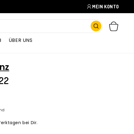
MEIN KONTO
WARENKORB
B
ÜBER UNS
nz
22
nd
Werktagen bei Dir.