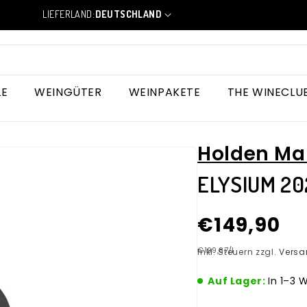
LIEFERLAND:
DEUTSCHLAND
L
a
n
d
/
R
LE
WEINGÜTER
WEINPAKETE
THE WINECLU
e
g
i
o
Holden Ma
n
ELYSIUM 20
Normaler
€149,90
Preis
Grundpreis
€199,87/l
Inkl. Steuern zzgl.
Versa
Auf Lager:
In 1–3 