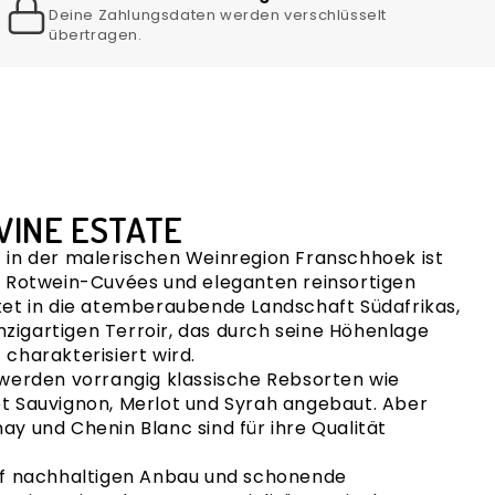
Deine Zahlungsdaten werden verschlüsselt
übertragen.
INE ESTATE
z
in der malerischen
Weinregion Franschhoek
ist
 Rotwein-Cuvées und eleganten reinsortigen
et in die atemberaubende Landschaft Südafrikas,
inzigartigen Terroir, das durch seine Höhenlage
charakterisiert wird.
werden vorrangig klassische Rebsorten wie
t Sauvignon
,
Merlot
und
Syrah
angebaut. Aber
nay
und
Chenin Blanc
sind für ihre Qualität
uf nachhaltigen Anbau und schonende