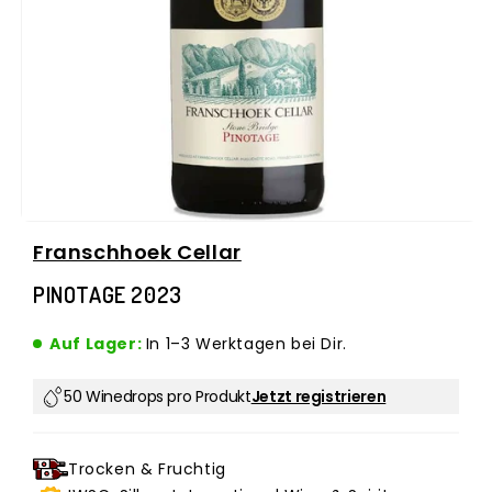
Medien
Franschhoek Cellar
1
in
PINOTAGE 2023
Modal
öffnen
Auf Lager:
In 1–3 Werktagen bei Dir.
50 Winedrops pro Produkt
Jetzt registrieren
Trocken & Fruchtig