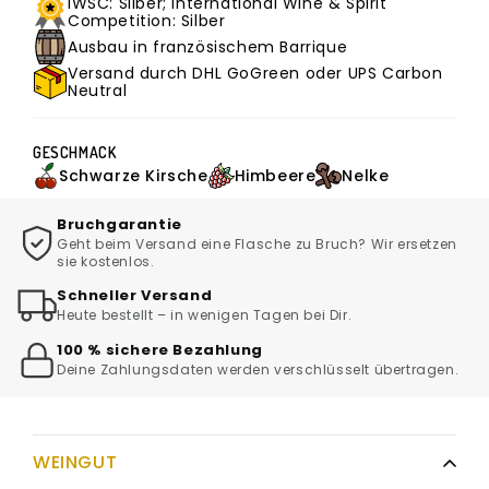
IWSC: Silber; International Wine & Spirit
Competition: Silber
Ausbau in französischem Barrique
Versand durch DHL GoGreen oder UPS Carbon
Neutral
GESCHMACK
Schwarze Kirsche
Himbeere
Nelke
Bruchgarantie
Geht beim Versand eine Flasche zu Bruch? Wir ersetzen
sie kostenlos.
Schneller Versand
Heute bestellt – in wenigen Tagen bei Dir.
100 % sichere Bezahlung
Deine Zahlungsdaten werden verschlüsselt übertragen.
WEINGUT