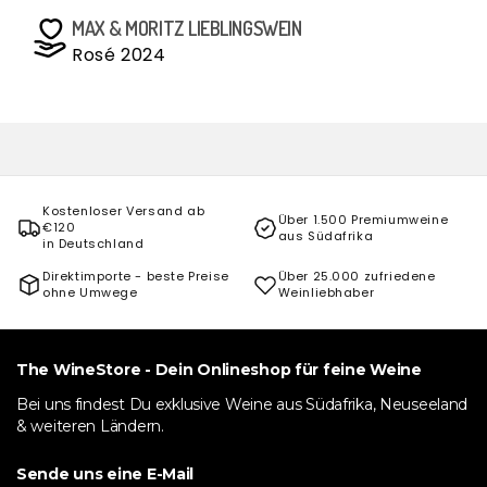
MAX & MORITZ LIEBLINGSWEIN
Rosé 2024
Kostenloser Versand ab
Über 1.500 Premiumweine
€120
aus Südafrika
in Deutschland
Direktimporte - beste Preise
Über 25.000 zufriedene
ohne Umwege
Weinliebhaber
The WineStore - Dein Onlineshop für feine Weine
Bei uns findest Du exklusive Weine aus Südafrika, Neuseeland
& weiteren Ländern.
Sende uns eine E-Mail