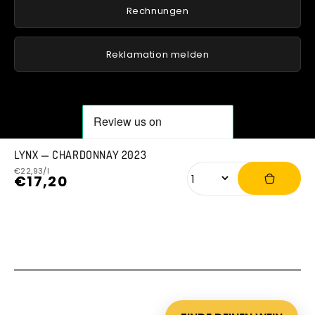
Rechnungen
Reklamation melden
LYNX — CHARDONNAY 2023
Normaler
Verkaufspreis
€22,93/l
Anzahl
€17,20
Grundpreis
Preis