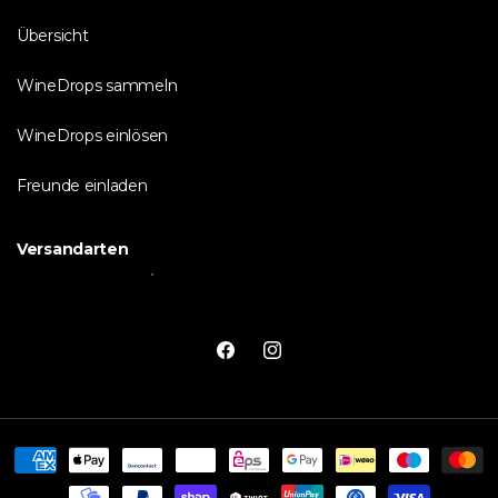
Übersicht
WineDrops sammeln
WineDrops einlösen
Freunde einladen
Versandarten
Facebook
Instagram
Zahlungsmethoden