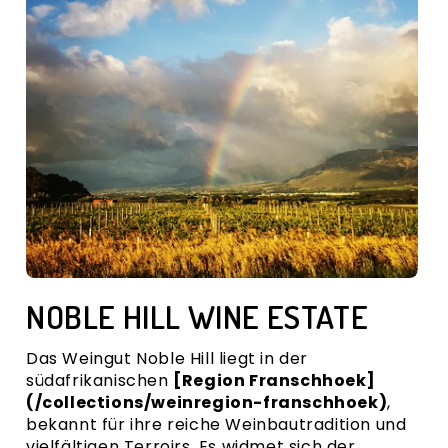
REBSORTE
FAKTENBLATT
BEWERTUNGEN
VERSANDKOSTEN
NOBLE HILL WINE ESTATE
Das Weingut
Noble Hill
liegt in der
südafrikanischen
[Region Franschhoek]
(/collections/weinregion-franschhoek)
,
bekannt für ihre reiche Weinbautradition und
vielfältigen Terroirs. Es widmet sich der