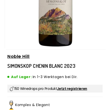
Medien
Noble Hill
1
in
SIMONSKOP CHENIN BLANC 2023
Modal
öffnen
Auf Lager:
In 1–3 Werktagen bei Dir.
150 Winedrops pro Produkt
Jetzt registrieren
Komplex & Elegant