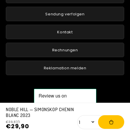
Sendung verfolgen
Kontakt
Rechnungen
Reklamation melden
NOBLE HILL — SIMONSKOP CHENIN
BLANC 2023
Normaler
Verkaufspreis
Anzahl
€39,87/l
€29,90
Grundpreis
Preis