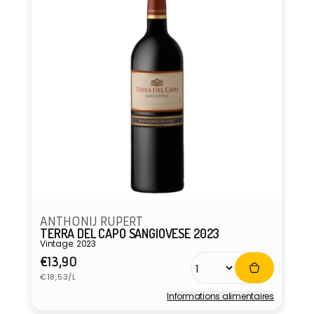
ANTHONIJ RUPERT
TERRA DEL CAPO SANGIOVESE 2023
Vintage: 2023
Prix
€13,90
Prix
habituel
€18,53/L
unitaire
Informations alimentaires
Fournisseur :