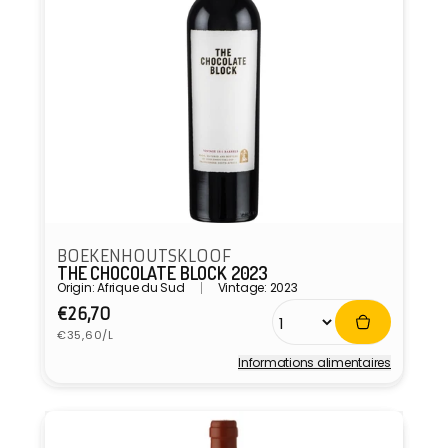
BOEKENHOUTSKLOOF
THE CHOCOLATE BLOCK 2023
Origin: Afrique du Sud
Vintage: 2023
Prix
€26,70
Prix
habituel
€35,60/L
unitaire
Informations alimentaires
Fournisseur :