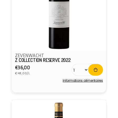
ZEVENWACHT
Z COLLECTION RESERVE 2022
Prix
€36,00
Prix
habituel
€48,00/L
unitaire
Informations alimentaires
Fournisseur :