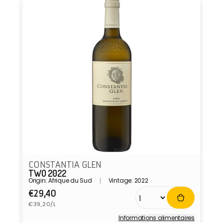
CONSTANTIA GLEN
TWO 2022
Origin: Afrique du Sud
Vintage: 2022
Prix
€29,40
Prix
habituel
€39,20/L
unitaire
Informations alimentaires