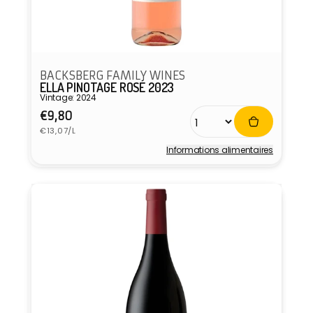
BACKSBERG FAMILY WINES
ELLA PINOTAGE ROSÉ 2023
Vintage: 2024
Prix
€9,80
Prix
habituel
€13,07/L
unitaire
Informations alimentaires
Fournisseur :