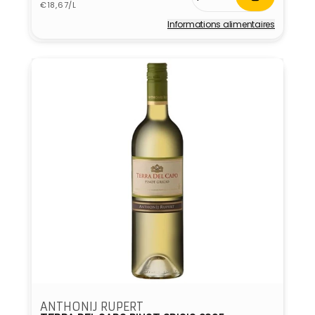
Prix
habituel
€18,67/L
unitaire
Informations alimentaires
Fournisseur :
ANTHONIJ RUPERT