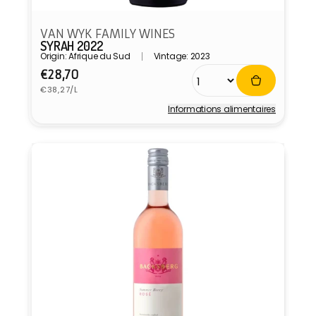
VAN WYK FAMILY WINES
SYRAH 2022
Origin: Afrique du Sud
Vintage: 2023
Prix
€28,70
Prix
habituel
€38,27/L
unitaire
Informations alimentaires
Fournisseur :