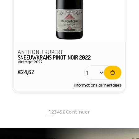
ANTHONIJ RUPERT
SNEEUWKRANS PINOT NOIR 2022
Vintage: 2022
Prix
€24,62
habituel
Informations alimentaires
Fournisseur :
1
2
3
4
5
6
Continuer