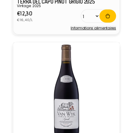
TERRA DEL CAPO PINOT GRIGIO 2025
Vintage: 2025
Prix
€12,30
Prix
habituel
€16,40/L
unitaire
Informations alimentaires
Fournisseur :