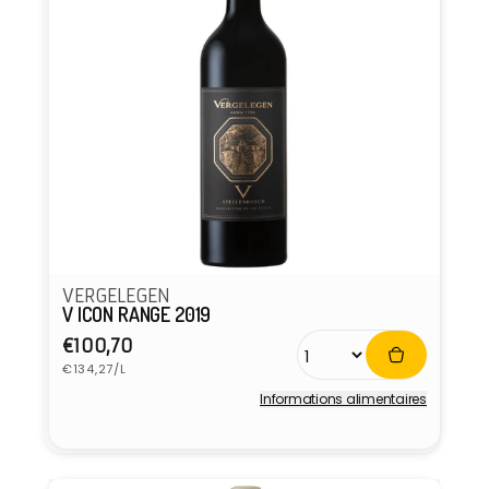
VERGELEGEN
V ICON RANGE 2019
Prix
€100,70
Prix
habituel
€134,27/L
unitaire
Informations alimentaires
Fournisseur :