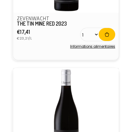
ZEVENWACHT
THE TIN MINE RED 2023
Prix
€17,41
Prix
habituel
€23,21/L
unitaire
Informations alimentaires
Fournisseur :