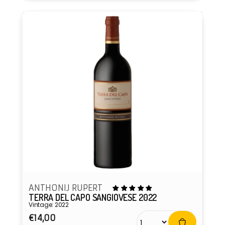
ANTHONIJ RUPERT
TERRA DEL CAPO SANGIOVESE 2022
Vintage: 2022
Prix
€14,00