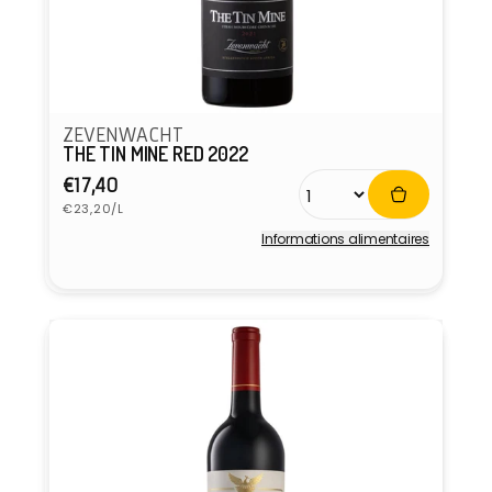
ZEVENWACHT
THE TIN MINE RED 2022
Prix
€17,40
Prix
habituel
€23,20/L
unitaire
Informations alimentaires
Fournisseur :