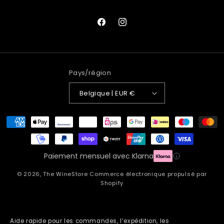
Facebook
Instagram
Pays/région
Belgique | EUR €
Moyens
de
paiement
Paiement mensuel avec Klarna
© 2026,
The WineStore
Commerce électronique propulsé par
Shopify
Aide rapide pour les commandes, l’expédition, les