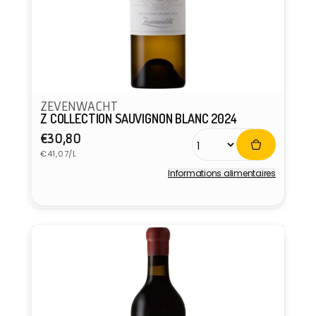
ZEVENWACHT
Z COLLECTION SAUVIGNON BLANC 2024
Prix
€30,80
Prix
habituel
€41,07/L
unitaire
Informations alimentaires
Fournisseur :