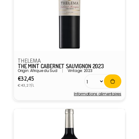
THELEMA
THE MINT CABERNET SAUVIGNON 2023
Origin: Afrique du Sud
Vintage: 2023
Prix
€32,45
Prix
habituel
€43,27/L
unitaire
Informations alimentaires
Fournisseur :